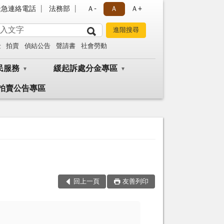
緊急連絡電話
法務部
Ａ-
Ａ
Ａ+
金
拍賣
偵結公告
聲請書
社會勞動
民服務
緩起訴處分金專區
拍賣公告專區
回上一頁
友善列印