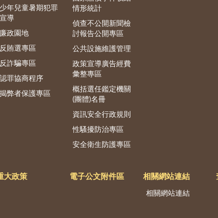
少年兒童暑期犯罪
情形統計
宣導
偵查不公開新聞檢
廉政園地
討報告公開專區
反賄選專區
公共設施維護管理
反詐騙專區
政策宣導廣告經費
彙整專區
認罪協商程序
概括選任鑑定機關
揭弊者保護專區
(團體)名冊
資訊安全行政規則
性騷擾防治專區
安全衛生防護專區
重大政策
電子公文附件區
相關網站連結
相關網站連結