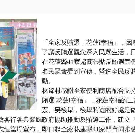
「全家反賄選，花蓮
i
幸福」，因
了讓反賄選觀念深入民眾生活，
在花蓮縣
41
家超商張貼反賄選宣
名民眾會看到宣傳，營造全民反
動。
林錦村感謝全家便利商店配合支
賄選 花蓮
i
幸福」，花蓮幸福的三
票、要檢舉，檢舉賄選的好處是
會各行各業響應政府協助推動反賄選工作，建立
志恒當場宣布，即日起全家花蓮縣
41
家門市同步