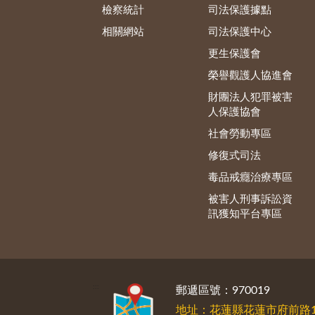
檢察統計
司法保護據點
相關網站
司法保護中心
更生保護會
榮譽觀護人協進會
財團法人犯罪被害
人保護協會
社會勞動專區
修復式司法
毒品戒癮治療專區
被害人刑事訴訟資
訊獲知平台專區
:::
郵遞區號：970019
地址：花蓮縣花蓮市府前路1