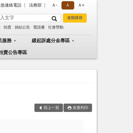
緊急連絡電話
法務部
Ａ-
Ａ
Ａ+
金
拍賣
偵結公告
聲請書
社會勞動
民服務
緩起訴處分金專區
拍賣公告專區
回上一頁
友善列印