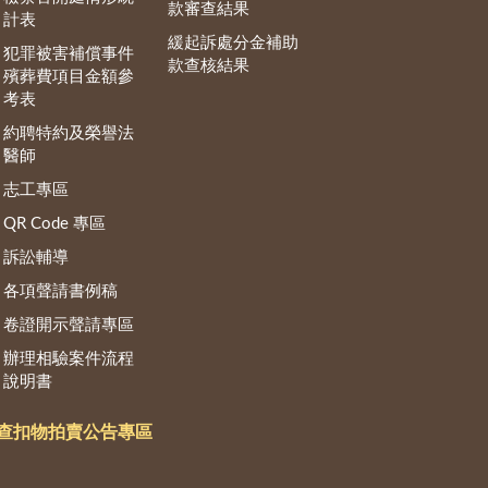
款審查結果
計表
緩起訴處分金補助
犯罪被害補償事件
款查核結果
殯葬費項目金額參
考表
約聘特約及榮譽法
醫師
志工專區
QR Code 專區
訴訟輔導
各項聲請書例稿
卷證開示聲請專區
辦理相驗案件流程
說明書
查扣物拍賣公告專區