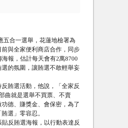
應五合一選舉，花蓮地檢署為
日前與全家便利商店合作，同步
傳海報，估計每天會有
2
萬
8700
賄選的氛圍，讓賄選不敢輕舉妄
持反賄選活動，他說，「全家反
部曲就是選舉不買票、不賣
做功德、賺獎金、會保密，為了
「賄選」零容忍。
張貼反賄選海報，以行動表達反