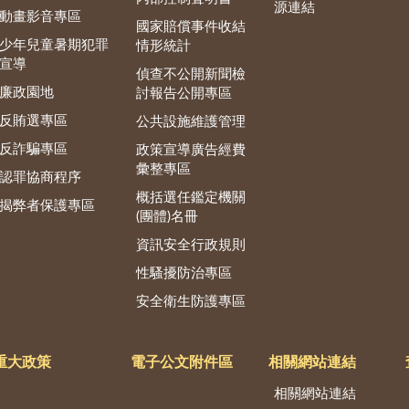
源連結
動畫影音專區
國家賠償事件收結
少年兒童暑期犯罪
情形統計
宣導
偵查不公開新聞檢
廉政園地
討報告公開專區
反賄選專區
公共設施維護管理
反詐騙專區
政策宣導廣告經費
彙整專區
認罪協商程序
概括選任鑑定機關
揭弊者保護專區
(團體)名冊
資訊安全行政規則
性騷擾防治專區
安全衛生防護專區
重大政策
電子公文附件區
相關網站連結
相關網站連結