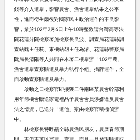
錢等介入選舉，影響農會、漁會選舉結果之公平
性，進而衍生爾後對國家民主政治運作的不良影
響，業於102年2月6日上午10時整敦請台灣高等法
院花蓮分院檢察署施檢察長良波、調查局花蓮縣調
查站魏主任荻、東機站胡主任為濬、花蓮縣警察局
阮局長清陽等人共同在本署二樓舉辦「102年農、
漁會選舉查察賄選及暴力執行小組」揭牌運作，全
面啟動查察賄選及暴力。
啟動之日檢察官即接獲二件南區某農會幹部利
用年節機會贈送家電禮品予農會會員涉嫌違反農會
法之情資，已送分「選他」案由檢察官積極偵辦
中。
林檢察長特呼籲全縣農漁民朋友，農曆春節期
間，不但不可以買票、賣票，而且一旦發現賄選或