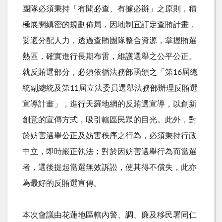
團隊必須秉持「有聞必查、有據必辦」之原則，積
極展開縝密的規劃佈局，因地制宜訂定查賄計畫，
妥適分配人力，透過查賄團隊整合資源，掌握賄選
熱區，確實進行長期布雷，維護選舉之公平公正。
就反賄選部分，必須依循法務部函頒之「第
16
屆總
統副總統及第
11
屆立法委員選舉法務部辦理反賄選
宣導計畫」，進行天羅地網的反賄選宣導，以創新
創意的宣傳方式，吸引轄區民眾的目光。此外，對
於妨害選舉公正及妨害秩序之行為，必須秉持行政
中立，即時嚴正執法；對於因妨害選舉行為而當選
者，選後提起當選無效訴訟，使其得不償失，此亦
為最好的反賄選宣傳。
本次會議由花蓮地區轄內警、調、廉及移民署同仁