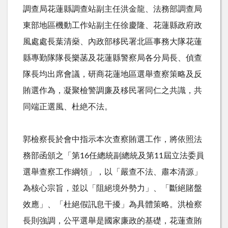
調查局花蓮縣調查站副主任洪金龍、法務部調查局
東部地區機動工作站副主任徐慶隆、花蓮縣政府政
風處處長葉清燊、內政部移民署北區事務大隊花蓮
縣專勤隊隊長樂菡及花蓮縣警察局各分局長、偵查
隊長均出席會議，研商花蓮地區選舉查察策略及反
賄選作為，凝聚檢警調廉及移民署同仁之共識，共
同端正選風、杜絶不法。
郭檢察長於會中指示本次查察賄選工作，將依照法
務部函頒之「第
16
任總統副總統及第
11
屆立法委員
選舉查察工作綱領」，以「嚴查不法、肅本清源」
為核心宗旨，並以「阻絕境外勢力」、「斷絕賭盤
效應」、「杜絕假訊息干擾」為具體策略。洪檢察
長則強調，公平選舉是國家廉政的基礎，花蓮查賄