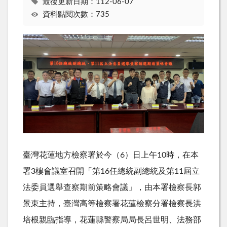
最後更新日期：112-06-07
資料點閱次數：735
臺灣花蓮地方檢察署於今（
6
）日上午
10
時，在本
署
3
樓會議室召開「第
16
任總統副總統及第
11
屆立
法委員選舉查察期前策略會議」，由本署檢察長郭
景東主持，臺灣高等檢察署花蓮檢察分署檢察長洪
培根親臨指導，花蓮縣警察局局長呂世明、法務部