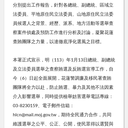
分別提出工作報告，針對各總統、副總統、區域立
法委員、平地原住民立法委員、山地原住民立法委
員候選人之背景、經歷、派系、地方活動等選舉查
察案件偵處及預防工作進行分析及討論，凝聚花蓮
查賄團隊之力量，以達徹底淨化選風之目標。
本署正式宣示，明（
113
）年
1
月
13
日總統、副總統
及立法委員選舉之查察賄選及反賄選宣導工作，自
今（
6
）日起全面展開，花蓮警調廉及移民署查賄
團隊將全力以赴，防止賄選、暴力及其他不法因素
介入影響選舉，同時提供檢舉妨害選舉電話專線：
03-8230159、電子郵件信箱：
hlcn@mail.moj.gov.tw，期待全民通力合作，共同
維護選舉之公平、公正、公開，使民眾得以選賢與