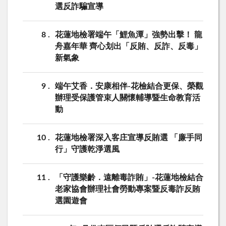
選反詐騙宣導
8
花蓮地檢署端午「鯉魚潭」強勢出擊！ 龍
舟嘉年華 齊心划出「反賄、反詐、反毒」
新氣象
9
端午艾香．安康相伴-花檢結合更保、榮觀
辦理受保護管束人關懷輔導暨生命教育活
動
10
花蓮地檢署深入客庄宣導反賄選 「廉手同
行」守護乾淨選風
11
「守護樂齡．遠離毒詐賄」-花蓮地檢結合
老家協會辦理社會勞動專案暨反毒詐反賄
選園遊會