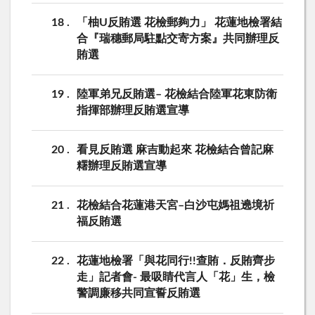
18
「柚U反賄選 花檢郵夠力」 花蓮地檢署結
合『瑞穗郵局駐點交寄方案』共同辦理反
賄選
19
陸軍弟兄反賄選– 花檢結合陸軍花東防衛
指揮部辦理反賄選宣導
20
看見反賄選 麻吉動起來 花檢結合曾記麻
糬辦理反賄選宣導
21
花檢結合花蓮港天宮–白沙屯媽祖遶境祈
福反賄選
22
花蓮地檢署「與花同行!!查賄．反賄齊步
走」記者會- 最吸睛代言人「花」生，檢
警調廉移共同宣誓反賄選