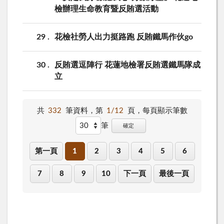
檢辦理生命教育暨反賄選活動
29
花檢社勞人出力挺路跑 反賄鐵馬作伙go
30
反賄選逗陣行 花蓮地檢署反賄選鐵馬隊成
立
共
332
筆資料，第
1/12
頁，
每頁顯示筆數
筆
確定
第一頁
1
2
3
4
5
6
7
8
9
10
下一頁
最後一頁