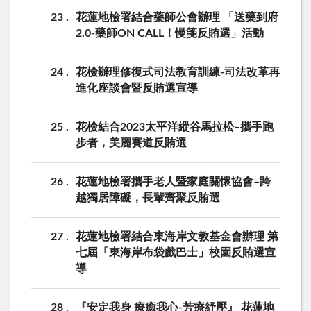
23
花蓮地檢署結合藥師公會辦理 「送藥到府
2.0-藥師ON CALL！慢箋反賄選」活動
24
花檢辦理修復式司法教育訓練-司法改革再
進化座談會暨反賄選宣導
25
花檢結合2023太平洋縱谷馬拉松–攜手跑
步者，美麗賽道反賄選
26
花蓮地檢署攜手老人暨家庭關懷協會–跨
越獨居障礙，長輩齊聚反賄選
27
花蓮地檢署結合東海岸文教基金會辦理 第
七屆「東海岸布袋戲巴士」校園反賄選宣
導
28
『安定我身 療癒我心-芳療紓壓』 花蓮地