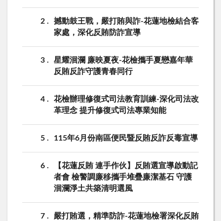
2
撼動鼓王戰，嚴打賄與詐-花蓮地檢結合客
家處，深化反賄防詐宣導
3
星耀洄瀾 廉映夏夜-花檢攜手夏戀嘉年華
反賄反詐守護青春同行
4
花檢辦理修復式司法教育訓練-深化司法改
革理念 提升修復式司法專業知能
5
115年6月份南區便民暨反賄反詐反毒宣導
6
【花蓮反賄 連手作伙】反賄選宣導啟動記
者會 檢警調廉移攜手堆疊廉潔基石 守護
洄瀾淨土共築清明選風
7
嚴打賄選，精準防詐-花蓮地檢署深化反賄