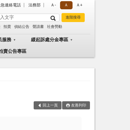
緊急連絡電話
法務部
Ａ-
Ａ
Ａ+
金
拍賣
偵結公告
聲請書
社會勞動
民服務
緩起訴處分金專區
拍賣公告專區
回上一頁
友善列印