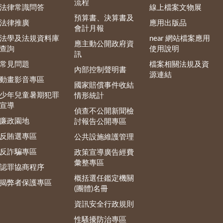
流程
法律常識問答
線上檔案文物展
預算書、決算書及
法律推廣
應用出版品
會計月報
法學及法規資料庫
near 網站檔案應用
應主動公開政府資
查詢
使用說明
訊
常見問題
檔案相關法規及資
內部控制聲明書
源連結
動畫影音專區
國家賠償事件收結
少年兒童暑期犯罪
情形統計
宣導
偵查不公開新聞檢
廉政園地
討報告公開專區
反賄選專區
公共設施維護管理
反詐騙專區
政策宣導廣告經費
彙整專區
認罪協商程序
概括選任鑑定機關
揭弊者保護專區
(團體)名冊
資訊安全行政規則
性騷擾防治專區