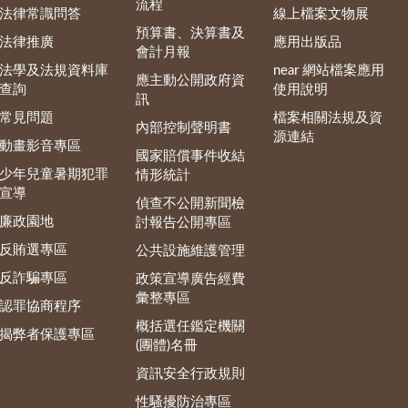
流程
法律常識問答
線上檔案文物展
預算書、決算書及
法律推廣
應用出版品
會計月報
法學及法規資料庫
near 網站檔案應用
應主動公開政府資
查詢
使用說明
訊
常見問題
檔案相關法規及資
內部控制聲明書
源連結
動畫影音專區
國家賠償事件收結
少年兒童暑期犯罪
情形統計
宣導
偵查不公開新聞檢
廉政園地
討報告公開專區
反賄選專區
公共設施維護管理
反詐騙專區
政策宣導廣告經費
彙整專區
認罪協商程序
概括選任鑑定機關
揭弊者保護專區
(團體)名冊
資訊安全行政規則
性騷擾防治專區