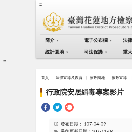
:::
簡介
電子公布欄
法
統計園地
司法保護
重
:::
首頁
法律宣導及教育
廉政園地
廉政宣導
行政院安居緝毒專案影片
發布日期：
107-04-09
最後更新日期：107-11-04