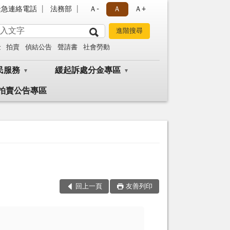
緊急連絡電話
法務部
Ａ-
Ａ
Ａ+
金
拍賣
偵結公告
聲請書
社會勞動
民服務
緩起訴處分金專區
拍賣公告專區
回上一頁
友善列印