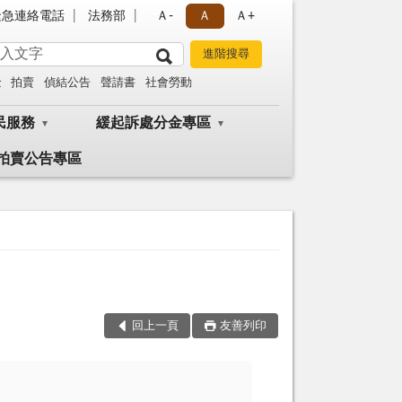
緊急連絡電話
法務部
Ａ-
Ａ
Ａ+
金
拍賣
偵結公告
聲請書
社會勞動
民服務
緩起訴處分金專區
拍賣公告專區
回上一頁
友善列印