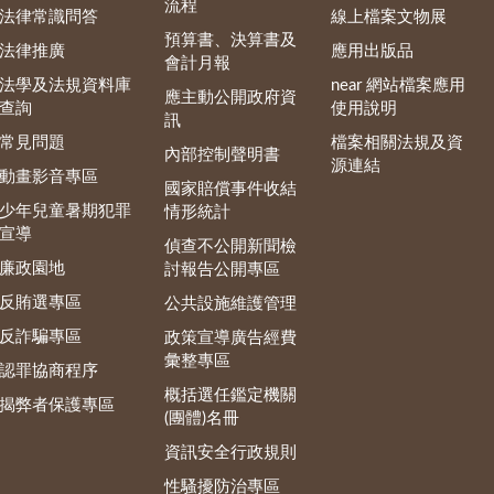
流程
法律常識問答
線上檔案文物展
預算書、決算書及
法律推廣
應用出版品
會計月報
法學及法規資料庫
near 網站檔案應用
應主動公開政府資
查詢
使用說明
訊
常見問題
檔案相關法規及資
內部控制聲明書
源連結
動畫影音專區
國家賠償事件收結
少年兒童暑期犯罪
情形統計
宣導
偵查不公開新聞檢
廉政園地
討報告公開專區
反賄選專區
公共設施維護管理
反詐騙專區
政策宣導廣告經費
彙整專區
認罪協商程序
概括選任鑑定機關
揭弊者保護專區
(團體)名冊
資訊安全行政規則
性騷擾防治專區