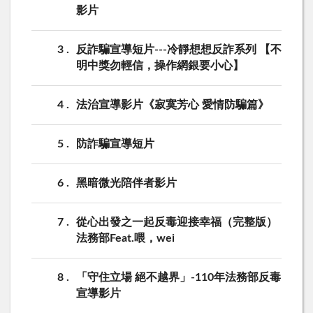
影片
3
反詐騙宣導短片---冷靜想想反詐系列 【不
明中獎勿輕信，操作網銀要小心】
4
法治宣導影片《寂寞芳心 愛情防騙篇》
5
防詐騙宣導短片
6
黑暗微光陪伴者影片
7
從心出發之一起反毒迎接幸福（完整版）
法務部Feat.喂，wei
8
「守住立場 絕不越界」-110年法務部反毒
宣導影片