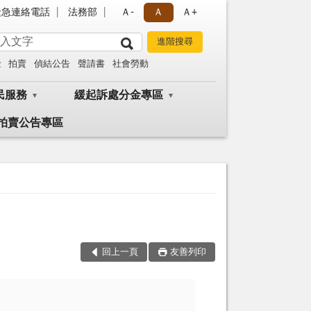
緊急連絡電話
法務部
Ａ-
Ａ
Ａ+
金
拍賣
偵結公告
聲請書
社會勞動
民服務
緩起訴處分金專區
拍賣公告專區
回上一頁
友善列印