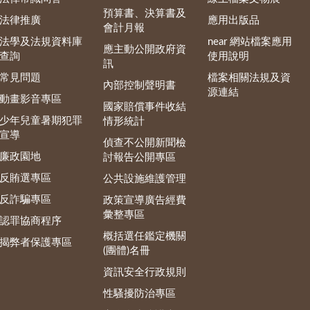
預算書、決算書及
法律推廣
應用出版品
會計月報
法學及法規資料庫
near 網站檔案應用
應主動公開政府資
查詢
使用說明
訊
常見問題
檔案相關法規及資
內部控制聲明書
源連結
動畫影音專區
國家賠償事件收結
少年兒童暑期犯罪
情形統計
宣導
偵查不公開新聞檢
廉政園地
討報告公開專區
反賄選專區
公共設施維護管理
反詐騙專區
政策宣導廣告經費
彙整專區
認罪協商程序
概括選任鑑定機關
揭弊者保護專區
(團體)名冊
資訊安全行政規則
性騷擾防治專區