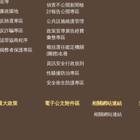
宣導
偵查不公開新聞檢
廉政園地
討報告公開專區
反賄選專區
公共設施維護管理
反詐騙專區
政策宣導廣告經費
彙整專區
認罪協商程序
概括選任鑑定機關
揭弊者保護專區
(團體)名冊
資訊安全行政規則
性騷擾防治專區
安全衛生防護專區
重大政策
電子公文附件區
相關網站連結
相關網站連結