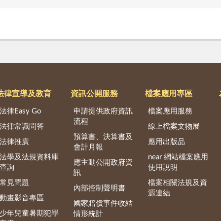
法律宣導及教育
資訊公開服務
檔案應用專區
法律Easy Go
申請提供政府資訊
檔案應用服務
流程
法律常識問答
線上檔案文物展
預算書、決算書及
法律推廣
應用出版品
會計月報
法學及法規資料庫
near 網站檔案應用
應主動公開政府資
查詢
使用說明
訊
常見問題
檔案相關法規及資
內部控制聲明書
源連結
動畫影音專區
國家賠償事件收結
少年兒童暑期犯罪
情形統計