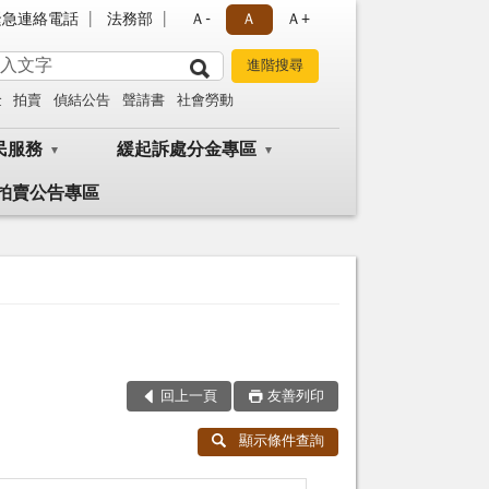
緊急連絡電話
法務部
Ａ-
Ａ
Ａ+
金
拍賣
偵結公告
聲請書
社會勞動
民服務
緩起訴處分金專區
拍賣公告專區
回上一頁
友善列印
顯示條件查詢