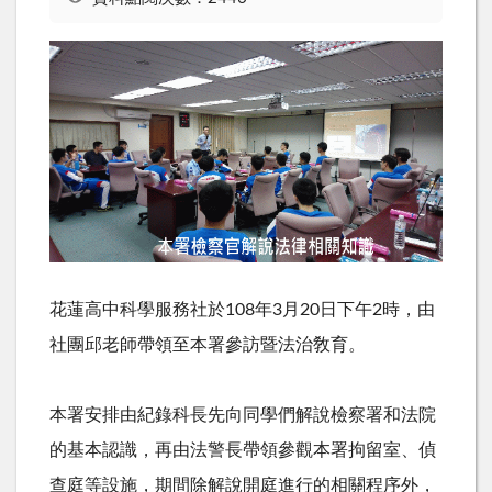
花蓮高中科學服務社於
108
年
3
月
20
日下午
2
時，由
社團邱老師帶領至本署參訪暨法治敎育。
本署安排由紀錄科長先向同學們解說檢察署和法院
的基本認識，再由法警長帶領參觀本署拘留室、偵
查庭等設施，期間除解說開庭進行的相關程序外，