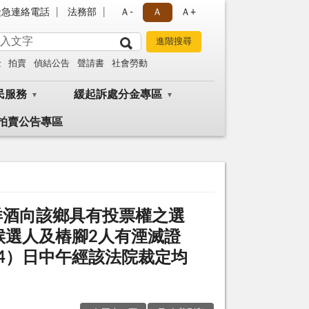
緊急連絡電話
法務部
Ａ-
Ａ
Ａ+
金
拍賣
偵結公告
聲請書
社會勞動
民服務
緩起訴處分金專區
拍賣公告專區
洋酒向該鄉具有投票權之選
候選人及樁腳2人有湮滅證
4）日中午經該法院裁定均