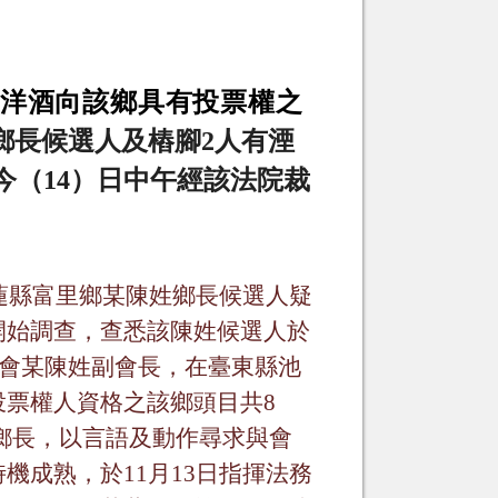
洋酒向該鄉具有投票權之
鄉長候選人及樁腳
2
人有湮
今（
14
）日中午經該法院裁
蓮縣富里鄉某陳姓鄉長候選人疑
開始調查，
查悉
該陳姓候選人於
會某陳姓副會長，在臺東縣池
投票權人資格之該鄉頭目共
8
鄉長，以言語及動作尋求與會
時機成熟，於
11
月
13
日指揮法務