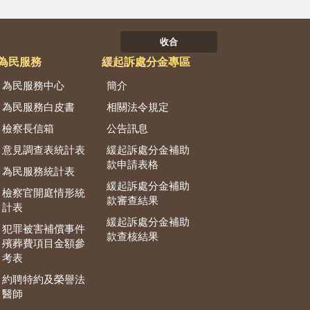
收合
為民服務
緩起訴處分金專區
為民服務中心
簡介
為民服務白皮書
相關法令規定
檢察長信箱
公告訊息
意見調查表統計表
緩起訴處分金補助
款申請表格
為民服務統計表
緩起訴處分金補助
檢察官開庭情形統
款審查結果
計表
緩起訴處分金補助
犯罪被害補償事件
款查核結果
殯葬費項目金額參
考表
約聘特約及榮譽法
醫師