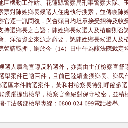
地區機動工作站、花蓮縣警察局刑事警察大隊、
索票對陳姓鄉長候選人住處執行搜索，並傳喚陳
察官逐一訊問後，與會頭目均坦承接受招待及收
支持選鄉長之言語；陳姓鄉長候選人及樁腳則否
會、洋酒資金來源之必要，認陳姓鄉長候選人及
院聲請羈押，嗣於今（
14
）日中午為該法院裁定
候選人廣為宣導反賄選外，亦責由主任檢察官督
選舉案件已逾百件，且前已陸續查獲鄉長、鄉民
鄉選區本件賄選案件，黃和村檢察長特別呼籲參選
能踴躍提出檢舉，檢察官會絕對保守秘密，並積
撥打法務部檢舉專線：
0800-024-099
電話檢舉。