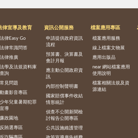
法律宣導及教育
資訊公開服務
檔案應用專區
法律Easy Go
申請提供政府資訊
檔案應用服務
流程
法律常識問答
線上檔案文物展
預算書、決算書及
法律推廣
應用出版品
會計月報
法學及法規資料庫
near 網站檔案應用
應主動公開政府資
查詢
使用說明
訊
常見問題
檔案相關法規及資
內部控制聲明書
源連結
動畫影音專區
國家賠償事件收結
少年兒童暑期犯罪
情形統計
宣導
偵查不公開新聞檢
廉政園地
討報告公開專區
反賄選專區
公共設施維護管理
反詐騙專區
政策宣導廣告經費