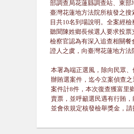
部調查局花蓮縣調查站、東部
臺灣花蓮地方法院所核發之搜
目共
10
名到場說明。全案經檢
聽聞
陳姓鄉長候選人
要求投票
檢察官認為有深入追查相關餐
證人之虞，向臺灣花蓮地方法
本署為端正選風，除向民眾、
辦賄選案件
，
迄今立案偵查之
案件計
8
件
，本次復查獲富里
賣票，並呼籲選民遇有行賄，
並會依規定核發檢舉獎金，請