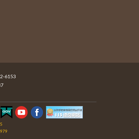
-6153
37
05
979