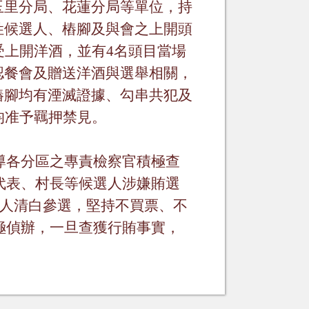
玉里分局、花蓮分局等單位，持
姓候選人、樁腳及與會之上開頭
受上開洋酒，並有
4
名頭目當場
認餐會及贈送洋酒與選舉相關，
樁腳均有湮滅證據、勾串共犯及
均准予羈押禁見。
導各分區之專責檢察官積極查
代表、村長等候選人涉嫌賄選
人清白參選，堅持不買票、不
極偵辦，一旦查獲行賄事實，