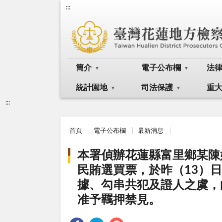
:::
簡介
電子公布欄
法
統計園地
司法保護
重
:::
首頁
電子公布欄
最新消息
本署偵辦花蓮縣富里鄉某陳
民賄選買票，於昨（13）
據、勾串共犯及證人之虞，
准予羈押禁見。