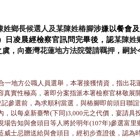
陳姓鄉長候選人及某陳姓樁腳
涉嫌以餐會及
）日凌晨經檢察官訊問完畢後，認
某陳姓
之虞，向臺灣花蓮地方法院聲請羈押，嗣於
合一地方公職人員選舉，本
署
接獲情資，
指出花
容真實性極高，著即分案指派本署檢察官林敬展
登記參選前，為求順利當選，與樁腳即前頭目聯誼
內，以每桌新臺幣
(
下同
)3,000
元之代價，宴請具
現場告知與會頭目等人將於明年
(107
年
)
參選富里
藍威士忌贈送給與會頭目
，經初步查證後，認為