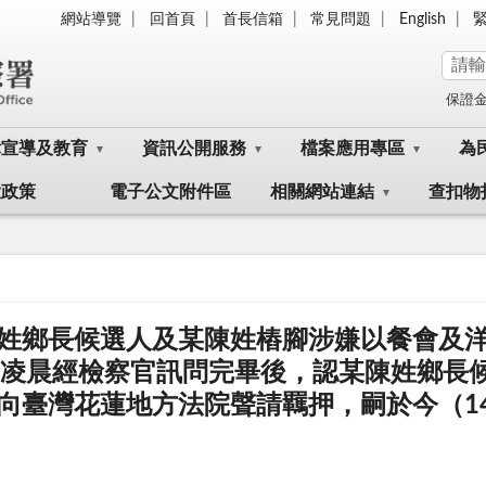
網站導覽
回首頁
首長信箱
常見問題
English
保證
律宣導及教育
資訊公開服務
檔案應用專區
為
大政策
電子公文附件區
相關網站連結
查扣物
姓鄉長候選人及某陳姓樁腳涉嫌以餐會及
日凌晨經檢察官訊問完畢後，認某陳姓鄉長
向臺灣花蓮地方法院聲請羈押，嗣於今（1