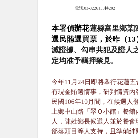
電話
:03-8226153
轉
202
本署偵辦花
蓮縣富里鄉某
選民賄選買票，於昨（
13
滅證據、勾串共犯及證人
定均准予羈押禁見
。
今年
11
月
24
日即將舉行花蓮五
有現金賄選情事，研判情資內
民國
106
年
10
月間，在候選人
上鄉中山路「翠Ｏ小館」餐館
人，
陳姓鄉長候選人並
於餐會
部落頭目等人支持，且準備紳