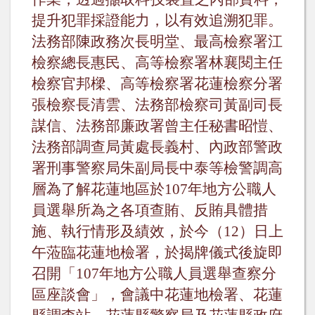
提升犯罪採證能力，以有效追溯犯罪。
法務部陳政務次長明堂、最高檢察署江
檢察總長惠民、高等檢察署林襄閱主任
檢察官邦樑、高等檢察署花蓮檢察分署
張檢察長清雲、法務部檢察司黃副司長
謀信、法務部廉政署曾主任秘書昭愷、
法務部調查局
黃處長義村、內政部警政
署刑事警察局朱副局長中泰等檢警調高
層為了解花蓮地區於
107
年地方公職人
員選舉所為之各項查賄、反賄具體措
施、執行情形及績效，於今（
12
）日上
午蒞臨花蓮地檢署，於揭牌儀式後旋即
召開「
107
年地方公職人員選舉查察分
區座談會」，會議中花蓮地檢署、花蓮