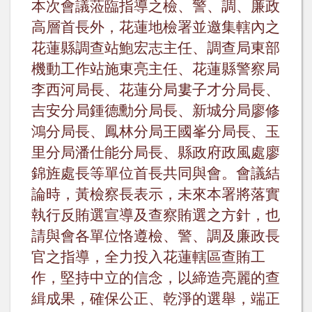
本次會議蒞臨指導之檢、警、調、廉政
高層首長外，花蓮地檢署並邀集轄內之
花蓮縣調查站鮑宏志主任、調查局東部
機動工作站施東亮主任、花蓮縣警察局
李西河局長、花蓮分局婁子才分局長、
吉安分局鍾德勳分局長、新城分局廖修
鴻分局長、鳳林分局王國峯分局長、玉
里分局潘仕能分局長、縣政府政風處廖
錦旌處長等單位首長共同與會。會議結
論時，黃檢察長表示，未來本署將落實
執行反賄選宣導及查察賄選之方針，也
請與會各單位恪遵檢、警、調及廉政長
官之指導，全力投入花蓮轄區查賄工
作，堅持中立的信念，以締造亮麗的查
緝成果，確保公正、乾淨的選舉，端正