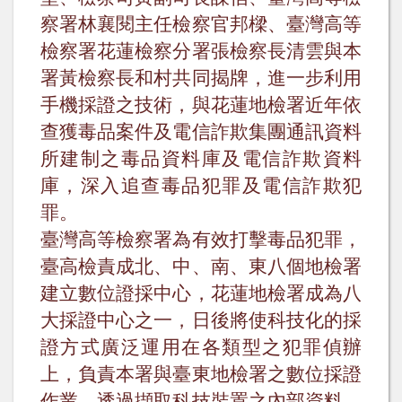
察署林襄閱主任檢察官邦樑、臺灣高等
檢察署花蓮檢察分署張檢察長清雲與本
署黃檢察長和村共同揭牌，進一步利用
手機採證之技術，與花蓮地檢署近年依
查獲毒品案件及電信詐欺集團通訊資料
所建制之毒品資料庫及電信詐欺資料
庫，深入追查毒品犯罪及電信詐欺犯
罪。
臺灣高等檢察署為有效打擊毒品犯罪，
臺高檢責成北、中、南、東八個地檢署
建立數位證採中心，花蓮地檢署成為八
大採證中心之一，日後將使科技化的採
證方式廣泛運用在各類型之犯罪偵辦
上，負責本署與臺東地檢署之數位採證
作業，透過擷取科技裝置之內部資料，