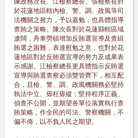
陳政務次長、江檢察總長、張檢察長對
於花蓮地區轄內檢、警、調、政風等司
法機關之努力，予以嘉勉，也具體指導
查賄之策略。陳次長對於花蓮縣轄區域
遼闊，舟車勞頓增加反賄選宣導及查緝
賄選之困難，表達慰勉之意，也對於花
蓮地區對於反賄選宣導的努力及成果表
示感謝。江檢察總長更具體指示反賄選
宣導與賄選查察必須雙管齊下，相互配
合，且檢、警、調、政風機關務必堅持
執法中立、毋枉毋縱；堅持程序正義、
偵查不公開，並期望各單位落實執行查
賄策略，作全民的司法、警察機關，不
偏不倚，以不負人民之期望。