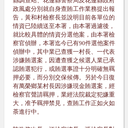
縣調查站、花蓮縣警察局及花蓮縣政府
政風處分別就自身查賄工作業務提出報
告，黃和村檢察長並說明目前各單位的
情資已陸續送至本署，由本署過濾後，
就比較具體的情資分選他案，由本署檢
察官偵辦，本署迄今已有
90
件選他案件
偵辦中，其中業已查獲一村長、一代表
涉嫌賄選案，因遭查獲之候選人業已承
認賄選犯行，或賄選事證十分明確無羈
押必要，而分別交保候傳。另於今日復
有萬榮鄉某村長因涉嫌現金賄選案，經
檢察官聲請羈押，業經法院裁定犯嫌重
大，准予羈押禁見，查賄工作正如火如
荼進行中。