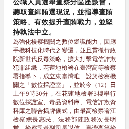
公職人員選舉查察分區座談會，
聽取查緝賄選現況，並指導查賄
策略、有效提升查賄戰力，並堅
持執法中立。
為強化檢察機關之數位鑑識能力，因應
手機科技化時代之變遷，並且貫徹行政
院新世代反毒策略，擴大打擊電信詐欺
犯罪組織，花蓮地檢署在臺灣高等檢察
署指導下，成立東臺灣唯一設於檢察機
關之「數位採證室」，並於今（
12
）日
上午
9
時
30
分，在花蓮地檢署
3
樓舉行
數位採證室、毒品資料庫、電信詐欺資
料庫之聯合揭牌儀式，由最高檢察署江
檢察總長惠民、法務部陳政務次長明
堂、檢察司黃副司長謀信、臺灣高等檢