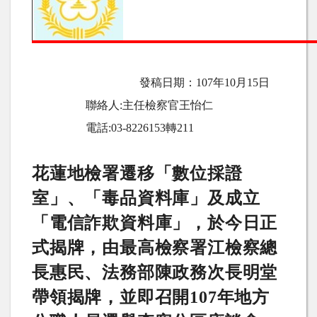
發稿日期：
107
年
10
月15日
聯絡人
:
主任檢察官王怡仁
電話
:03-8226153
轉
211
花蓮地檢署遷移「數位採證
室」、「毒品資料庫」及成立
「電信詐欺資料庫」，於今日正
式揭牌，由最高檢察署江檢察總
長惠民、法務部陳政務次長明堂
帶領揭牌，並即召開
107
年地方