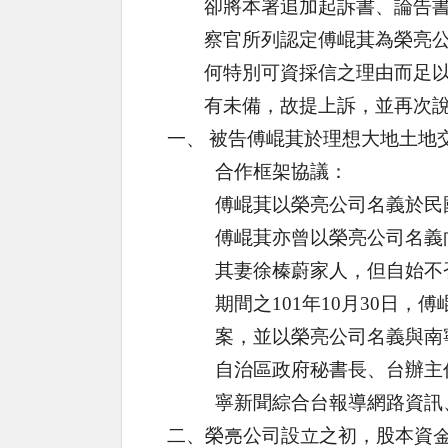
卻將本署追加起訴書、論告
察官所列認定傅崐萁為榮亮
何特別可資採信之理由而足
有未備，故提上訴，並再次
一、
被告傅崐萁於理想大地土地
合作框架協議：
傅崐萁以榮亮公司名義於民
傅崐萁亦曾以榮亮公司名義
其妻徐榛蔚家人，但自始不
期間之
101
年
10
月
30
日，傅
案，並以榮亮公司名義與南
自治區政府秘書長、台辦主
寧新聞綜合台報導網路資訊
二、榮亮公司設立之初，股本資