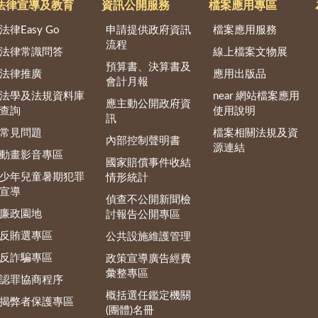
法律宣導及教育
資訊公開服務
檔案應用專區
法律Easy Go
申請提供政府資訊
檔案應用服務
流程
法律常識問答
線上檔案文物展
預算書、決算書及
法律推廣
應用出版品
會計月報
法學及法規資料庫
near 網站檔案應用
應主動公開政府資
查詢
使用說明
訊
常見問題
檔案相關法規及資
內部控制聲明書
源連結
動畫影音專區
國家賠償事件收結
少年兒童暑期犯罪
情形統計
宣導
偵查不公開新聞檢
廉政園地
討報告公開專區
反賄選專區
公共設施維護管理
反詐騙專區
政策宣導廣告經費
彙整專區
認罪協商程序
概括選任鑑定機關
揭弊者保護專區
(團體)名冊