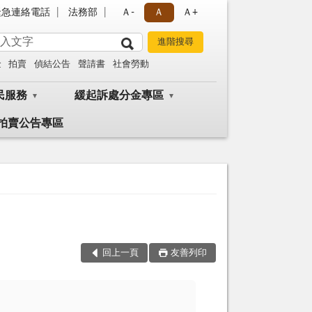
緊急連絡電話
法務部
Ａ-
Ａ
Ａ+
金
拍賣
偵結公告
聲請書
社會勞動
民服務
緩起訴處分金專區
拍賣公告專區
回上一頁
友善列印