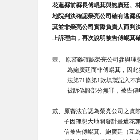
花蓮縣前縣長傅崐萁與鮑廣廷、
地院判決確認榮亮公司確有逃漏
萁並非榮亮公司實際負責人而判
上訴理由，再次說明被告傅崐萁
壹、
原審雖
確認榮亮公司參與理
為鮑廣廷而非傅崐萁，因此
法第
71
條第
1
款填製記入不
被訴偽證部分無罪，被告傅
貳、
原審法官認為榮亮公司之實
子因理想大地開發計畫遭花
信被告傅崐萁、鮑廣廷（互