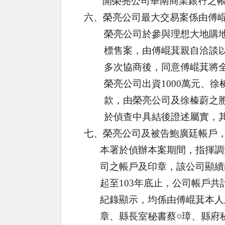
開榮亮公司華南商業銀行之
六、榮亮公司最大交易案係由傅
榮亮公司於參與理想大地購
標售案，由傅崐萁親自洽談
多次協商後，同意傅崐萁將
榮亮公司出資
1000
萬元、徐
款，由榮亮公司及徐榛蔚之
於偵查中具結後證述屬實，
七、榮亮公司及被告鮑廣廷帳戶
本署於偵辦本案期間，指揮調
司之帳戶及印章，該公司顯續
起至
103
年底止，公司帳戶共
紀錄顯示，均係由傅崐萁本人
章、縣長室秘書蔡○璋、縣府