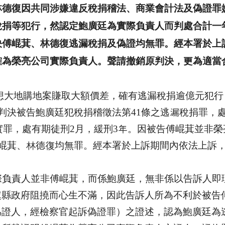
林德復因共同涉嫌違反稅捐稽法、商業會計法及偽證罪
稅捐等犯行，然認定鮑廣廷為實際負責人而判處合計一
決傅崐萁、林德復逃漏稅捐及偽證均無罪。經本署於上
確為榮亮公司實際負責人。聲
請撤銷原判決，更為適當
想大地購地案賺取大額價差，確有逃漏稅捐逾億元犯行
判決被告鮑廣廷犯稅捐稽徵法第
41
條之逃漏稅捐罪，
實罪，處有期徒刑
2
月，緩刑
3
年。因被告傅崐萁並非榮
崐萁、林德復均無罪。
經本署於上訴期間內依法上訴
際負責人並非傅崐萁，而係鮑廣廷，無非係以告訴人即
蓮縣政府阻撓而心生不滿，因此告訴人所為不利於被告
為證人，經檢察官起訴偽證罪）之證述，認為鮑廣廷為