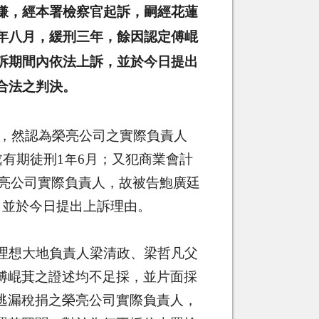
嫌，經本署檢察官起訴，嗣經花蓮
年八月，緩刑三年，餘因認定傅崐
訴期間內依法上訴，並於今日提出
合法之判決。
，然認為榮亮公司之實際負責人
處有期徒刑
1
年
6
月；又犯商業會計
亮公司實際負責人，故被告鮑廣廷
，並於今日提出上訴理由。
理想大地負責人梁清政、梁哲凡父
傅崐萁之證述均不足採，並片面採
逃漏稅捐之榮亮公司實際負責人，