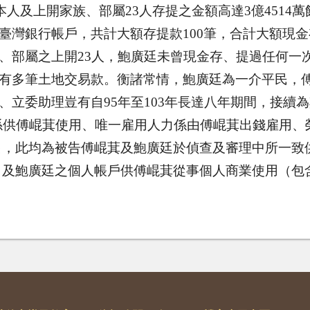
本人及上開家族、部屬
23
人存提之金額高達
3
億
4514
萬
臺灣銀行帳戶，共計大額存提款
100
筆，合計大額現金
、部屬之上開
23
人，鮑廣廷未曾現金存、提過任何一
有多筆土地交易款。衡諸常情，鮑廣廷為一介平民，
、立委助理豈有自
95
年至
103
年長達八年期間，接續為
係供傅崐萁使用、唯一雇用人力係由傅崐萁出錢雇用、
出，此均為被告傅崐萁及鮑廣廷於偵查及審理中所一致
司及鮑廣廷之個人帳戶供傅崐萁從事個人商業使用（包