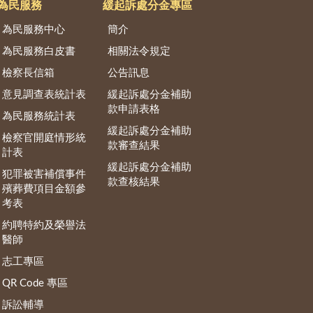
為民服務
緩起訴處分金專區
為民服務中心
簡介
為民服務白皮書
相關法令規定
檢察長信箱
公告訊息
意見調查表統計表
緩起訴處分金補助
款申請表格
為民服務統計表
緩起訴處分金補助
檢察官開庭情形統
款審查結果
計表
緩起訴處分金補助
犯罪被害補償事件
款查核結果
殯葬費項目金額參
考表
約聘特約及榮譽法
醫師
志工專區
QR Code 專區
訴訟輔導