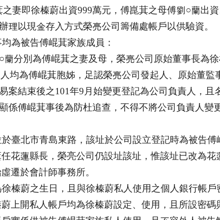
萁之妻即徐榛蔚出資
999
萬元，傅崑萁之母傅劉○蘭出資
芬辦理以現金存入方式榮亮公司籌備處帳戶以供驗資。
事均為被告傅崐萁家族成員：
○蘭分別為傅崐萁之妻及母，榮亮公司原始董事長為徐
二人均為傅崐萁胞姊，足認榮亮公司發起人、原始董監
易案結束後之
101
年
9
月始變更登記為公司負責人，且
顯係傅崐萁事後為防杜追查，不得不將公司負責人變
位於臺北市青島東路，該址於公司設立登記時為被告傅
萁任花蓮縣長，榮亮公司仍設址該址，惟該址已改為花
始虛遷於會計師事務所。
為徐榛蔚之生日，且與徐榛蔚私人使用之個人銀行帳戶
榛蔚上開私人帳戶均為徐榛蔚設定、使用，且所設密碼