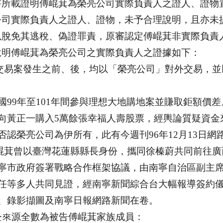
書所載證明傅崐萁為榮亮公司實際負責人之證人、證物
公司實際負責人之證人、證物，未予合理說明，且亦未
以脫免其逃稅、偽證罪責，原審認定傅崐萁非實際負責
說明傅崐萁為榮亮公司之實際負責人之證據如下：
交易案發生之前、後，均以「榮亮公司」對外交易，並
國
99
年至
101
年間參與理想大地購地案並賺取鉅額價差
向黃正一購入
5
萬餘張幸福人壽股票，經輿論質疑資金
否認榮亮公司為伊所有，此有今週刊
96
年
12
月
13
日網
崐萁曾以臺灣花蓮縣縣長身份，攜同徐榛蔚共同前往廣
寧市政府簽署戰略合作框架協議，由南寧自治區副主
任等多人共同見證，經南寧新聞綜合台大幅報導簽約
、錄影擷圖及南寧日報網路新聞在卷。
金來源全數為被告傅崐萁家族成員：