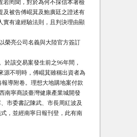
置若罔聞，對於為何不採信本署檢
提及被告傅崐萁及鮑廣廷之證述有
人實有違經驗法則，且判決理由顯
以榮亮公司名義與大陸官方簽訂
。於該交易案發生前之
96
年間，
來源不明時，傅崐萁雖稱出資者為
路報導附卷。理想大地購地案付款
西南寧商談臺灣健康產業城開發
席、市委書記陳武、市長周紅波及
儀式，並經南寧日報刊登，此有南