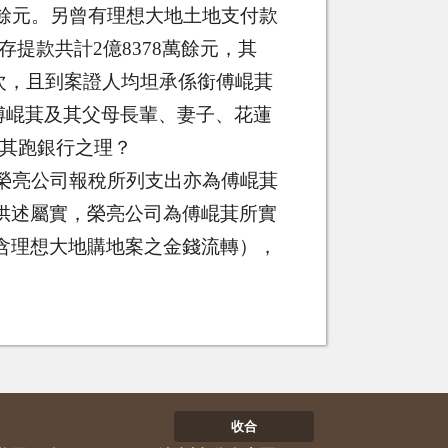
餘元。另曾有理想大地土地支付款
存提款共計
2
億
8378
萬餘元，其
次，且到案證人均坦承係銜傅崐萁
傅崐萁及其父母長輩、妻子、花蓮
其跑銀行之理？
榮亮公司報稅所列支出亦為傅崐萁
供述屬實，榮亮公司為傅崐萁所實
含理想大地購地案之金錢流轉），
收合