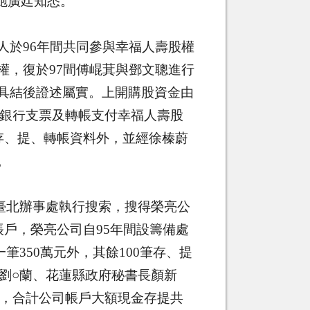
鮑廣廷知悉。
人於
96
年間共同參與幸福人壽股權
權，復於
97
間傅崐萁與鄧文聰進行
具結後證述屬實。上開購股資金由
銀行支票及轉帳支付幸福人壽股
存、提、轉帳資料外，並經徐榛蔚
。
臺北辦事處執行搜索，搜得榮亮公
帳戶，榮亮公司自
95
年間設籌備處
一筆
350
萬元外，其餘
100
筆存、提
劉○蘭、花蓮縣政府秘書長顏新
，合計公司帳戶大額現金存提共