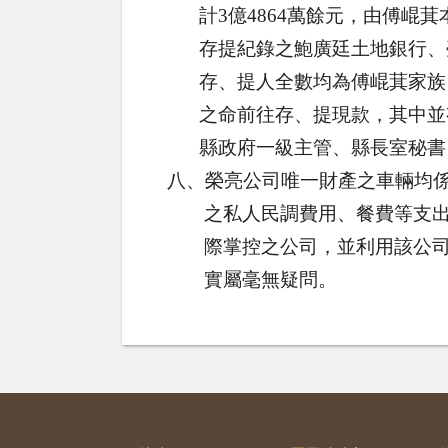
計
3
億
4864
萬餘元，由傅崐萁
存提紀錄之鮑廣廷土地銀行、
存、提人全數均為傅崐萁家族
之命前往存、提現款，其中並
縣政府一級主管、縣長室秘書
八、榮亮公司唯一財產之車輛均
之
私人民調費用、餐費等支
際掌控之公司，並利用該公
實屬毫無疑問。