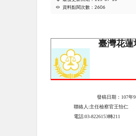
資料點閱次數：2606
臺灣花蓮
發稿日期：
107
年9
聯絡人
:
主任檢察官王怡仁
電話
:03-8226153
轉
211