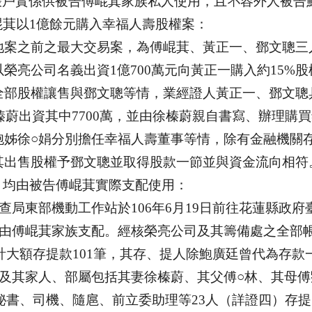
帳戶實係供被告傅崐萁家族私人使用，且不容外人被告
崐萁以
1
億餘元購入幸福人壽股權案：
地案之前之最大交易案，為傅崐萁、黃正一、鄧文聰三
以榮亮公司名義出資
1
億
700
萬元向黃正一購入約
15%
股
全部股權讓售與鄧文聰等情，業經證人黃正一、鄧文聰
榛蔚出資其中
7700
萬，並由徐榛蔚親自書寫、辦理購買
胞姊徐○娟分別擔任幸福人壽董事等情，除有金融機關
其出售股權予鄧文聰並取得股款一節並與資金流向相符
，均由被告傅崐萁實際支配使用：
查局東部機動工作站於
106
年
6
月
19
日前往花蓮縣政府
由傅崐萁家族支配。經核榮亮公司及其籌備處之全部
計大額存提款
101
筆，其存、提人除鮑廣廷曾代為存款
及其家人、部屬包括其妻徐榛蔚、其父傅○林、其母傅
秘書、司機、隨扈、前立委助理等
23
人（詳證四）存提