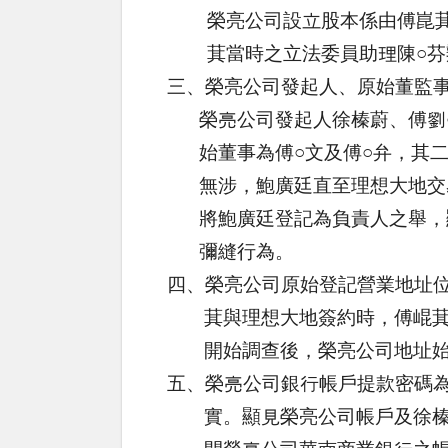
榮亮公司
設立股本係由傅崑
萁當時之立法委員助理陳○
三、榮亮公司發起人、原始董監
榮亮公司發起人徐榛蔚、傅劉
始董事為傅○文及傅○弁，其
無涉，鮑廣廷直至理想大地交
將鮑廣廷登記為負責人之舉，
彌縫行為。
四、榮亮公司原始登記營業地址
萁與理想大地簽約時，傅崐
開始調查後，榮亮公司地址
五、榮亮公司銀行帳戶提款密碼
實。顯見榮亮公司帳戶及徐