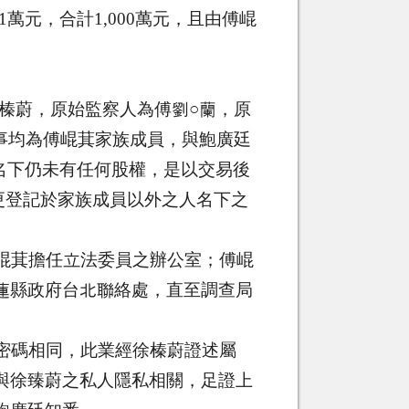
1
萬元，合計
1,000
萬元，且由傅崐
榛蔚，原始監察人為傅劉○蘭，原
事均為傅崐萁家族成員，與鮑廣廷
名下仍未有任何股權，是以交易後
更登記於家族成員以外之人名下之
崐萁擔任立法委員之辦公室；傅崐
蓮縣政府台北聯絡處，直至調查局
密碼相同，此業經徐榛蔚證述屬
與徐臻蔚之私人隱私相關，足證上