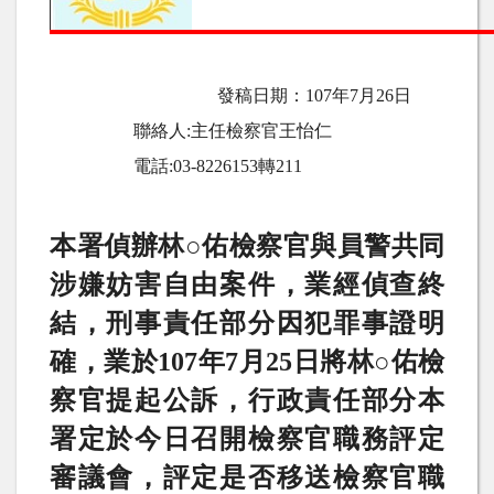
發稿日期：
107
年7月26日
聯絡人
:
主任檢察官王怡仁
電話
:03-8226153
轉
211
本署偵辦林○佑檢察官與員警共同
涉嫌妨害自由案件，業經偵查終
結，刑事責任部分因犯罪事證明
確，業於
107
年
7
月
25
日將林○佑檢
察官提起公訴，行政責任部分本
署定於今日召開檢察官職務評定
審議會，評定是否移送檢察官職