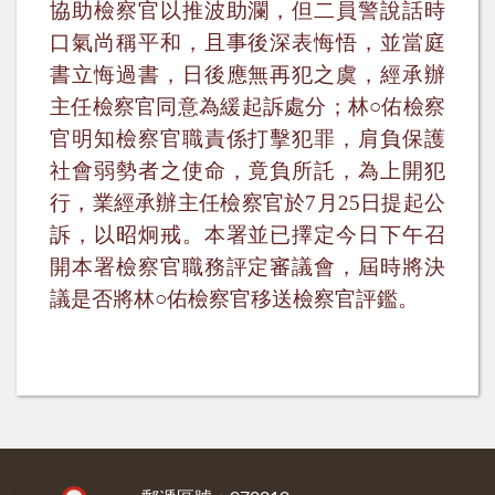
協助檢察官以推波助瀾，但二員警說話時
口氣尚稱平和，且事後深表悔悟，並當庭
書立悔過書，日後應無再犯之虞，經承辦
主任檢察官同意為緩起訴處分；
林○佑檢察
官明知檢察官職責係打擊犯罪，肩負保護
社會弱勢者之使命，竟負所託，為上開犯
行，
業經承辦主任檢察官於
7
月
25
日提起公
訴，以昭炯戒。本署並已擇定今日下午召
開本署檢察官職務評定審議會，屆時將決
議是否將林○佑檢察官移送檢察官評鑑。
:::