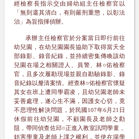
經檢察長指示交由婦幼組主任檢察官以
「無則還其清白，有則嚴刑重懲，以彰法
治」為旨指揮偵辦。
承辦主任檢察官於分案當日即行前往
幼兒園，在幼兒園園長協助下取得當天全
部錄影、錄音紀錄，並持續密集傳喚該幼
兒園在場之相關證人、員警、林○佑檢察
官，且多次履勘現場並親自勘驗錄影、錄
音紀錄以釐清案情。經查林○佑檢察官
懷疑
其女在班上遭同學霸凌，且幼兒園老師未
妥善處理，遂心生不滿，因護女心切，竟
不思理性解決問題，於民國
107
年
6
月
21
日
休假前往幼兒園，不顧園長及老師之勸
阻，帶同偵查佐邱○正進入教室訊問學童，
妨害學童及老師上課之權利，並使在場學