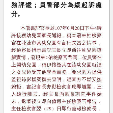
務評鑑；員警部分為緩起訴處
分。
本署書記官長於
107
年
6
月
28
日下午
4
時
許接獲幼兒園家長通報，稱本署林姓檢察
官在花蓮市某幼兒園有言行失當之情事，
經檢察長指示書記官長立即前往幼兒園瞭
解實情，發現林○佑檢察官帶同二位員警在
上開幼兒園，稱伊懷疑其在該幼兒園就讀
之女兒遭受其他學童霸凌，要求園方提供
監視錄影檔案攜去查明，經園方不斷安撫
婉拒，書記官長亦勸檢察官應即離開，三
人始行離去。經官長向園長詢問事件始
末，返署後立即向值週主任檢察官報告，
主任檢察官翌（
29
）日即行簽報檢察長，