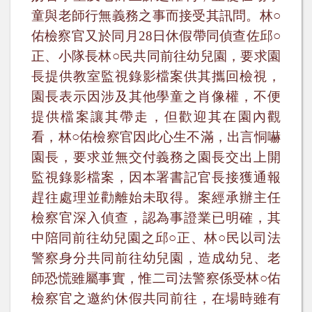
童與老師行無義務之事而接受其訊問。林○
佑檢察官又於同月
28
日休假帶同偵查佐邱○
正、小隊長林○民共同前往幼兒園，要求園
長提供教室監視錄影檔案供其攜回檢視，
園長表示因涉及其他學童之肖像權，不便
提供檔案讓其帶走，但歡迎其在園內觀
看，林○佑檢察官因此心生不滿，出言恫嚇
園長，要求並無交付義務之園長交出上開
監視錄影檔案，因本署書記官長
接獲
通報
趕往處理並勸離始未取得。案經
承辦主任
檢察官深入偵查，認為事證業已明確，其
中陪同前往幼兒園之
邱○正、林○民
以司法
警察身分共同前往幼兒園，造成幼兒、老
師恐慌雖屬事實，惟二司法警察係受林○佑
檢察官之邀約休假共同前往，在場時雖有