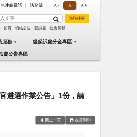
緊急連絡電話
法務部
Ａ-
Ａ
Ａ+
金
拍賣
偵結公告
聲請書
社會勞動
民服務
緩起訴處分金專區
拍賣公告專區
官遴選作業公告」1份，請
回上一頁
友善列印