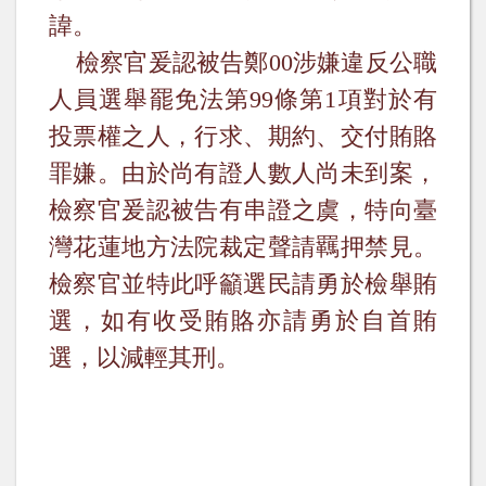
諱。
檢察官爰認被告鄭
00
涉嫌違反公職
人員選舉罷免法第
99
條第
1
項對於有
投票權之人，行求、期約、交付賄賂
罪嫌。由於尚有證人數人尚未到案，
檢察官爰認被告有串證之虞，特向臺
灣花蓮地方法院裁定聲請羈押禁見。
檢察官並特此呼籲選民請勇於檢舉賄
選，如有收受賄賂亦請勇於自首賄
選，以減輕其刑。