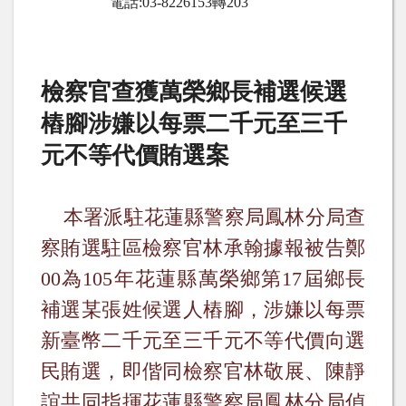
電話
:03-8226153
轉
203
檢察官查獲萬榮鄉長補選候選
樁腳涉嫌以每票二千元至三千
元不等代價賄選案
本署派駐花蓮縣警察局鳳林分局查
察賄選駐區檢察官林承翰據報
被告鄭
00
為
105
年花蓮縣萬榮鄉第
17
屆鄉長
補選某張姓候選人樁腳，涉嫌以每票
新臺幣二千元至三千元不等代價向選
民賄選，即偕同檢察官林敬展、陳靜
誼共同指揮花蓮縣警察局鳳林分局偵