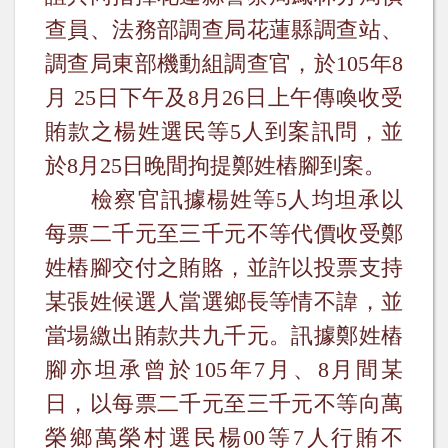
查員、法務部調查局花蓮縣調查站、
調查局東部機動組調查官，於
105
年
8
月
25
日下午及
8
月
26
日上午傳喚收受
賄款之楊姓選民等
5
人到案訊問，並
於
8
月
25
日晚間拘提鄭姓樁腳到案。
檢察官訊據楊姓等
5
人均坦承以
每票二千元至三千元不等代價收受鄭
姓樁腳交付之賄賂，並許以投票支持
某張姓候選人當選鄉長等情不諱，並
當場繳出賄款共九千元。訊據鄭姓樁
腳亦坦承曾於
105
年
7
月、
8
月間某
日，以每票二千元至三千元不等向萬
榮鄉萬榮村選民楊
00
等
7
人行賄不