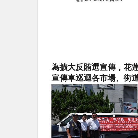
為擴大反賄選宣傳，花
宣傳車巡迴各市場、街