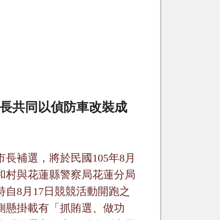
長共同以偵防車改裝成
市長補選，將於民國
105
年
8
月
和村與花蓮縣警察局花蓮分局
特自
8
月
17
日競競活動開跑之
側懸掛載有「抓賄選、做功