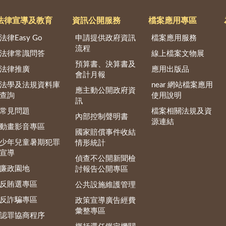
法律宣導及教育
資訊公開服務
檔案應用專區
法律Easy Go
申請提供政府資訊
檔案應用服務
流程
法律常識問答
線上檔案文物展
預算書、決算書及
法律推廣
應用出版品
會計月報
法學及法規資料庫
near 網站檔案應用
應主動公開政府資
查詢
使用說明
訊
常見問題
檔案相關法規及資
內部控制聲明書
源連結
動畫影音專區
國家賠償事件收結
少年兒童暑期犯罪
情形統計
宣導
偵查不公開新聞檢
廉政園地
討報告公開專區
反賄選專區
公共設施維護管理
反詐騙專區
政策宣導廣告經費
彙整專區
認罪協商程序