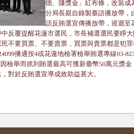
德、賺獎金」紅布條，改裝成
分局長親自錄製臺語播放帶，
語反賄選宣傳播放帶，巡迴至
帶中反覆提醒花蓮市選民，市長補選選民要睜大
選民不要買票、不要賣票，買票與賣票都是犯罪
24099
播通按
4
或花蓮地檢署檢舉賄選專線
03-82
如因檢舉而抓到賄選最高可獲新臺幣
50
萬元獎金
送，對於反賄選宣導成效助益甚大。