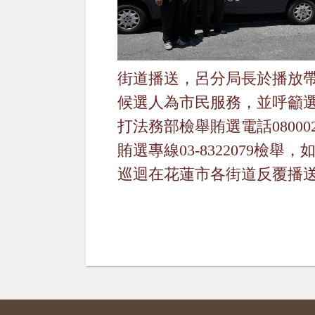
街道播送，呂分局長於播放
候選人為市民服務，並呼籲
打法務部檢舉賄選電話
08000
賄選專線
03-8322079
檢舉，
巡迴在花蓮市各街道反覆播