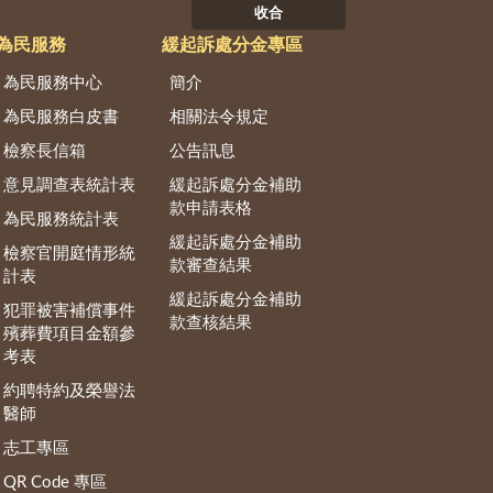
收合
為民服務
緩起訴處分金專區
為民服務中心
簡介
為民服務白皮書
相關法令規定
檢察長信箱
公告訊息
意見調查表統計表
緩起訴處分金補助
款申請表格
為民服務統計表
緩起訴處分金補助
檢察官開庭情形統
款審查結果
計表
緩起訴處分金補助
犯罪被害補償事件
款查核結果
殯葬費項目金額參
考表
約聘特約及榮譽法
醫師
志工專區
QR Code 專區