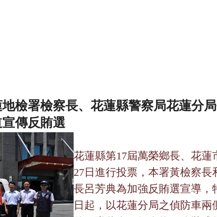
蓮地檢署檢察長、花蓮縣警察局花蓮分局
道宣傳反賄選
花蓮縣第
17
屆萬榮鄉長、花蓮
27
日進行投票，本署黃檢察長
長呂芳典為加強反賄選宣導，
日起，以花蓮分局之偵防車兩