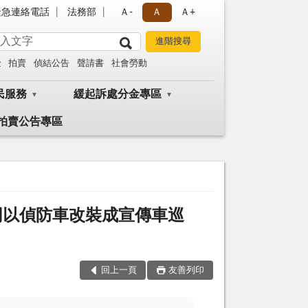
緊急連絡電話
法務部
Ａ-
Ａ
Ａ+
金
拍賣
偵結公告
聲請書
社會勞動
民服務
緩起訴處分金專區
拍賣公告專區
同以偵防車改裝成宣傳車巡
回上一頁
友善列印