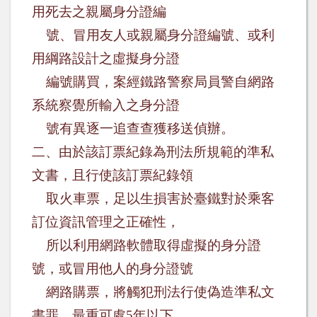
用死去之親屬身分證編
號、冒用友人或親屬身分證編號、或利
用綱路設計之虛擬身分證
編號購買，案經鐵路警察局員警自網路
系統察覺所輸入之身分證
號有異逐一追查查獲移送偵辦。
二、
由於該訂票
紀錄為刑法所規範的準私
文書，且行使該訂票紀錄領
取火車票，足以生損害於臺鐵對於乘客
訂位資訊管理之正確性，
所以
利用網路軟體取得虛擬的身分證
號，或冒用他人的身分證號
網路購票，
將觸犯刑法行使
偽造準私文
書罪，最重可處
5
年以下