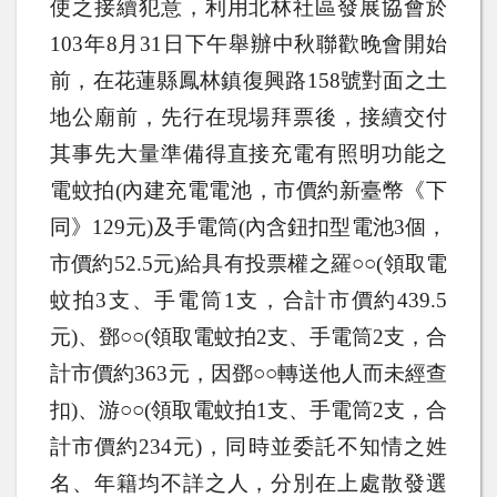
使之接續犯意，利用北林社區發展協會於
103
年
8
月
31
日下午舉辦中秋聯歡晚會開始
前，在花蓮縣鳳林鎮復興路
158
號對面之土
地公廟前，先行在現場拜票後，接續交付
其事先大量準備得直接充電有照明功能之
電蚊拍
(
內建充電電池，市價約新臺幣《下
同》
129
元
)
及手電筒
(
內含鈕扣型電池
3
個，
市價約
52.5
元
)
給具有投票權之羅○○
(
領取電
蚊拍
3
支、手電筒
1
支，合計市價約
439.5
元
)
、鄧○○
(
領取電蚊拍
2
支、手電筒
2
支，合
計市價約
363
元，因鄧○○轉送他人而未經查
扣
)
、游○○
(
領取電蚊拍
1
支、手電筒
2
支，合
計市價約
234
元
)
，同時並委託不知情之姓
名、年籍均不詳之人，分別在上處散發選