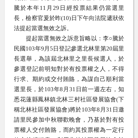
騰於本年
11
月
29
日經投票結果仍當選里
長，檢察官爰於昨
(10)
日下午向法院遞狀依
法提起當選無效之訴。
提起當選無效之訴意旨略以：李○騰於
民國
103
年
9
月
5
日登記參選北林里第
20
屆里
長選舉，為該屆北林里之里長候選人，於
參選登記前明知對於有投票權之人，不得
行求、期約或交付賄賂，為謀自己順利當
選里長，於
103
年
8
月
31
日前一週左右，知
悉花蓮縣鳳林鎮北林三村社區發展協會
(
下
稱北林社區發展協會
)
將於
103
年
8
月
31
日邀
請里民參加中秋聯歡晚會，乃基於對有投
票權人交付賄賂，而約其投票權為一定行