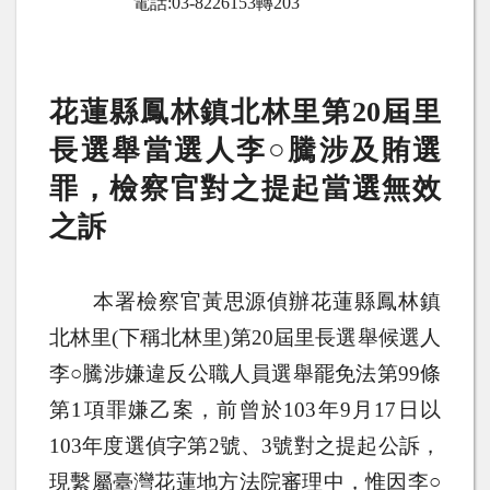
電話
:03-8226153
轉
203
花蓮縣鳳林鎮北林里第
20
屆里
長選舉當選人李○騰涉及賄選
罪，檢察官對之提起當選無效
之訴
本署檢察官黃思源偵辦花蓮縣鳳林鎮
北林里
(
下稱北林里
)
第
20
屆里長選舉候選人
李○騰涉嫌違反公職人員選舉罷免法第
99
條
第
1
項罪嫌乙案，前曾於
103
年
9
月
17
日以
103
年度選偵字第
2
號、
3
號對之提起公訴，
現繫屬臺灣花蓮地方法院審理中，惟因李○