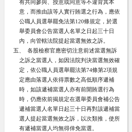
有共同參與、授意或同意等不違背其本
意，而推由該等人實行賄選之行為，應依
公職人員選舉罷免法第
120
條規定，於選
舉委員會公告當選人名單之日起三十日
內，向管轄法院提起當選無效之訴。
五、
各股檢察官應密切注意前述當選無訴
之訴之當選人，如因法院判決當選無效確
定，依公職人員選舉罷法第
74
條第
2
項規
定應由落選人依得票數之高低順序遞補
時，如該遞補當選人亦有前開賄選行為
時，仍應依前揭規定在選舉委員會補公告
遞補當選人名單日起三十日再對該遞補當
選人提起當選無效之訴，以次類推，使所
有遞補當選人均無得倖免當選。