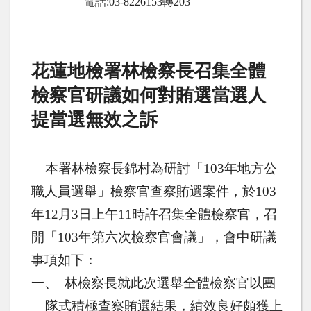
電話
:03-8226153
轉
203
花蓮地檢署林檢察長召集全體
檢察官研議如何對賄選當選人
提當選無效之訴
本署林檢察長錦村為研討「
103
年地方公
職人員選舉」檢察官查察賄選案件，於
103
年
12
月
3
日上午
11
時許召集全體檢察官，召
開「
103
年第六次檢察官會議」，會中研議
事項如下：
一、
林檢察長就此次選舉全體檢察官以團
隊式積極查察賄選結果，績效良好頗獲上