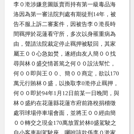
李０漧涉嫌意圖販賣而持有第一級毒品海
洛因為第一審法院判處有期徒刑
14
年，被
告不服上訴二審案件，因被告李０漧長時
間羈押於花蓮看守所，多次以身罹重病為
由，聲請法院裁定停止羈押被駁回，其家
屬王００心急如焚，遂經由友人簡００找
尋與林０盛交情甚篤之何００設法幫忙，
何００即與王００、簡００商定，欲以
170
萬元行賄林０盛，以換取李
0
漧停止羈押，
何００即於
94
年
1
月
12
日前某一日晚間，與
林０盛約在花蓮縣花蓮市府前路稅捐稽徵
處羽球場停車場會面，並將王００經由簡
００轉交之現金
170
萬放置於林
0
盛駕駛之
自小客車副駕駛座，囑咐該款係李０漧家