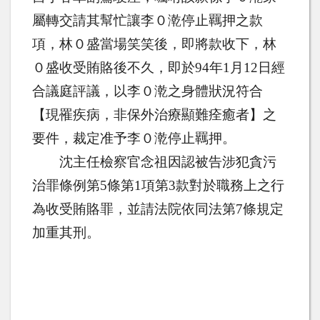
屬轉交請其幫忙讓李０漧停止羈押之款
項，林０盛當場笑笑後，即將款收下，林
０盛收受賄賂後不久，即於
94
年
1
月
12
日經
合議庭評議，以李０漧之身體狀況符合
【現罹疾病，非保外治療顯難痊癒者】之
要件，裁定准予李０漧停止羈押。
沈主任檢察官念祖因認被告涉犯貪污
治罪條例第
5
條第
1
項第
3
款對於職務上之行
為收受賄賂罪，並請法院依同法第
7
條規定
加重其刑。