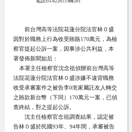
電話
:03-8226153
轉
281
前台灣高等法院花蓮分院法官林０盛
因對於職務上行為收受賄賂
170
萬元，為檢
察官提起公訴一案，因事涉公共利益，本
署發佈新聞如后：
本署主任檢察官沈念祖偵辦前台灣高等
法院花蓮分院法官林０盛涉嫌不違背職務
收受承審案件之被告李
0
漧家屬託友人轉交
之賄款新台幣（下同）
170
萬元一案，已偵
查終結，對之提起公訴。
沈主任檢察官念祖調查結果，認定被
告林０盛於民國
93
年、
94
年間，承審被告