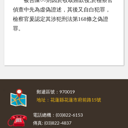
被告陳
○
○則因於收取賄款後
,
於檢察官
偵查中先為虛偽證述，其後又自白犯罪，
檢察官爰認定其涉犯刑法第
168
條之偽證
罪。
:::
郵遞區號：970019
地址：花蓮縣花蓮市府前路15號
電話總機：(03)822-6153
傳真: (03)822-4837