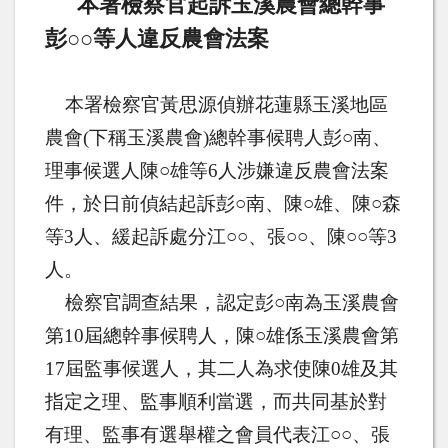
本署檢察官起訴玉溪農會總幹事
彭○○等人違反農會法案
本署檢察官黃思源偵辦花蓮縣玉溪地區
農會
(
下稱玉溪農會
)
總幹事候聘人彭○南、
理事候選人陳○雄等
6
人涉嫌違反農會法案
件，於日前偵結起訴彭○南、陳○雄、陳○森
等
3
人、緩起訴處分江
○○
、張○○、陳○○等
3
人。
檢察官調查結果，認定彭○南為玉溪農會
第
10
屆總幹事候聘人，陳○雄係玉溪農會第
17
屆監事候選人，其二人為求使陳
0
雄及其
指定之理、監事順利當選，而共同基於對
有理、監事有選舉權之會員代表江○○、張