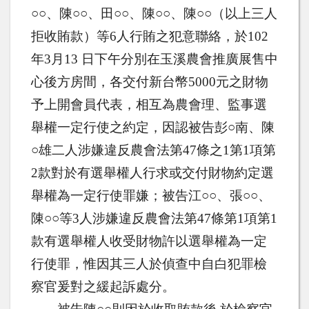
○○、陳○○、田○○、陳○○、陳○○（以上三人
拒收賄款）等
6
人行賄之犯意聯絡，於
102
年
3
月
13
日下午分別在玉溪農會推廣展售中
心後方房間，各交付新台幣
5000
元之財物
予上開會員代表，相互為農會理、監事選
舉權一定行使之約定，因認被告彭○南、陳
○雄二人涉嫌違反農會法第
47
條之
1
第
1
項第
2
款對於有選舉權人行求或交付財物約定選
舉權為一定行使罪嫌；被告江○○、張○○、
陳○○等
3
人涉嫌違反農會法第
47
條第
1
項第
1
款有選舉權人收受財物許以選舉權為一定
行使罪，惟因其三人於偵查中自白犯罪檢
察官爰對之緩起訴處分。