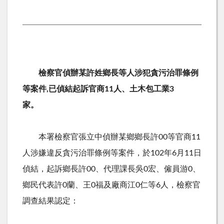
檢察官偵辦某許姓鄉長等人涉犯貪污治罪條例
等案件,已偵結起訴官商11人、土木包工業3
家。
本署檢察官張立中偵辦某鄉鄉長許00等官商11
人涉嫌違反貪污治罪條例等案件，於102年6月11日
偵結，起訴鄉長許00、代理課長吳0宏、僱員游0、
鄉民代表許0蘭、王0福及廠商江0仁等6人，檢察官
調查結果認定：