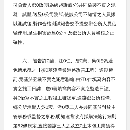
司負責人鄧0政(另為緩起訴處分)共同偽製不實之混
凝土試體,送昱0公司測試,使該公司不知情之人員據
以測試後,製作合格測試報告交予提交鄉公所人員估
驗使用,足生損害於昱0公司及鄉公所人員審核之正
確性。
六、 被告許0蘭、江0仁、詹0憲、吳0怡為避
免所承攬之【須0基溪產業道路改善工程】逾期遭
罰,竟基於登載不實之犯意聯絡,由江0仁填寫內容不
實之施工日誌、詹0憲填寫內容不實之監造日誌、
吳0怡寫不實之工程竣工確認單,送該鄉公所核備。
鄉公所承辦人吳0宏、游0亞二人亦共同基於對於主
管事務或監督之事務,明知違背政府採購法施行細則
第92條規定,直接圖該三人之及立0土木包工業獲得