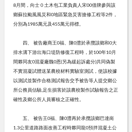
8月間，向士０土木包工業負責人宋00借牌參與該
鄉蘇拉颱風風災和0地區緊急災害搶修工程等2件，
分別為1985萬元及455萬元得標。
四、 被告廠商王0福、陳0澧於承攬該鄉和0大
排水溝下游出海口堤防修復工程時，於100年10月
間夥同友0混凝廠魏0恩(另為緩起訴處分)共同偽製
不實混凝試體送某農校材料實驗室測試，使該校據
以測試並製作合格測試報告交予被告等人提交鄉公
所公務員估驗,足生損害於該農校製作試驗報告之正
確性及鄉公所人員審核之正確性。
五、 被告王0福、陳0澧再於承攬該鄉巴達崗
1.3公里道路路面改善工程時夥同龍0預拌混凝土公