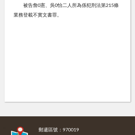
被告詹0憲、吳0怡二人所為係犯刑法第215條
業務登載不實文書罪。
:::
郵遞區號：970019