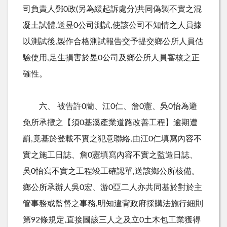
司負責人鄧0政(另為緩起訴處分)共同偽製不實之混
凝土試體,送昱0公司測試,使該公司不知情之人員據
以測試後,製作合格測試報告交予提交鄉公所人員估
驗使用,足生損害於昱0公司及鄉公所人員審核之正
確性。
六、 被告許0蘭、江0仁、詹0憲、吳0怡為避
免所承攬之【須0基溪產業道路改善工程】逾期遭
罰,竟基於登載不實之犯意聯絡,由江0仁填寫內容不
實之施工日誌、詹0憲填寫內容不實之監造日誌、
吳0怡寫不實之工程竣工確認單,送該鄉公所核備。
鄉公所承辦人吳0宏、游0亞二人亦共同基於對於主
管事務或監督之事務,明知違背政府採購法施行細則
第92條規定,直接圖該三人之及立0土木包工業獲得