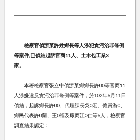
檢察官偵辦某許姓鄉長等人涉犯貪污治罪條例
等案件,已偵結起訴官商11人、土木包工業3
家。
本署檢察官張立中偵辦某鄉鄉長許00等官商11
人涉嫌違反貪污治罪條例等案件，於102年6月11日
偵結，起訴鄉長許00、代理課長吳0宏、僱員游0、
鄉民代表許0蘭、王0福及廠商江0仁等6人，檢察官
調查結果認定：