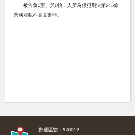
被告詹0憲、吳0怡二人所為係犯刑法第215條
業務登載不實文書罪。
:::
郵遞區號：970019