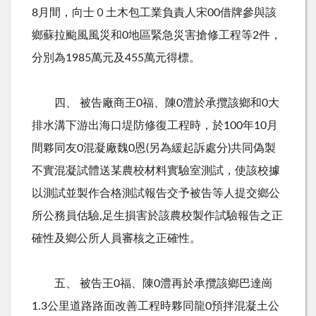
8月間，向士０土木包工業負責人宋00借牌參與該
鄉蘇拉颱風風災和0地區緊急災害搶修工程等2件，
分別為1985萬元及455萬元得標。
四、 被告廠商王0福、陳0澧於承攬該鄉和0大
排水溝下游出海口堤防修復工程時，於100年10月
間夥同友0混凝廠魏0恩(另為緩起訴處分)共同偽製
不實混凝試體送某農校材料實驗室測試，使該校據
以測試並製作合格測試報告交予被告等人提交鄉公
所公務員估驗,足生損害於該農校製作試驗報告之正
確性及鄉公所人員審核之正確性。
五、 被告王0福、陳0澧再於承攬該鄉巴達崗
1.3公里道路路面改善工程時夥同龍0預拌混凝土公