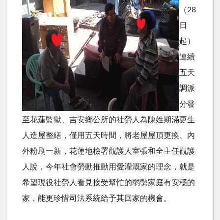
（28
日
起）
連續
五天
調派
分發
至花蓮監獄、吉安鄉公所的社勞人為陳姓期滿更生
人造屋整繕，僅用五天時間，將老屋屋頂更換、內
外粉刷一新，花蓮地檢署觀護人室張和全主任觀護
人說，今年社會勞動推動用愛灌溉家的理念，就是
希望現役社勞人看見接受幫忙的弱勢家庭有安穩的
家，能更珍惜司法系統給予其回家的機會。