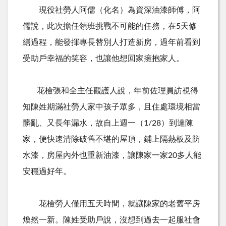
現役社勞人阿儒（化名）為資深油漆師傅，阿
儒說，此次擔任領班挑戰不可能的任務，在5天修
繕過程，能發揮專長替別人打造新房，過年前看到
受助戶幸福的笑容，也讓他想回家擁抱家人。
花檢張和全主任觀護人說，年前佐理員訪視得
知陳姓期滿社勞人家中孩子眾多，且住處環境相當
髒亂、又長年漏水，故自上週一（1/28）到達陳
家，便快速清除破舊不堪的屋頂，鋪上隔熱板及防
水漆，房屋內外也重新油漆，讓陳家一家20多人能
安穩過好年。
花檢勞人僅用五天時間，就讓陳家的老舊平房
煥然一新。陳姓受助戶說，沒想到過去一起服社會