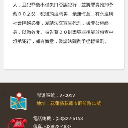
人，且犯罪後不僅矢口否認犯行，並將罪責推卸予
蔡００之父，犯後態度惡劣，毫無悔意，有永遠與
社會隔絕必要，爰請法院宣告死刑，褫奪公權終
身，以儆效尤。被告蔡００則因犯罪後能於偵查中
坦承犯行，頗有悔意，爰請法院酌予從輕量刑。
:::
郵遞區號：970019
地址：花蓮縣花蓮市府前路15號
電話總機：(03)822-6153
傳真: (03)822-4837