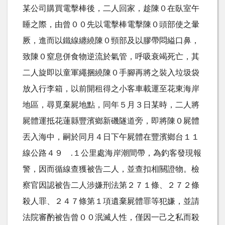
某公司購買電擊棒後，二人回家，趁陳０在臥室午
睡之際，由曾００先以電擊棒電擊陳０頭部使之暈
厥，進而以鐵線纏繞陳０頸部及以膠帶悶縊口鼻，
致陳０窒息併食物逆流於氣管，呼吸衰竭死亡，其
二人旋即以童軍繩捆繞陳０手腳再將之裝入垃圾袋
放入行李箱，以前開租得之小客車載運至花東海岸
地區，尋覓棄屍地點，同年５月３日某時，二人將
屍體運抵花蓮縣豐濱鄉新磯隧道旁，即將陳０屍體
丟入海中，嗣於同月４日下午屍體在豐濱鄉台１１
線公路４９ .１公里處海岸潮間帶，為釣客發現報
警，因而循線查獲被告二人，並查扣相關證物。檢
察官因認被告二人涉嫌刑法第２７１條、２７２條
殺人罪、２４７條第１項遺棄屍體罪等犯嫌，並請
法院審酌被告曾００泯滅人性，僅因一己之私而殺