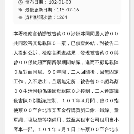
發布日期：
102-01-03
最後更新日期：115-07-16
資料點閱次數：1264
本署檢察官偵辦被告蔡００涉嫌夥同同居人曾００
共同殺害其母親陳０一案，已偵查終結，對被告二
人提起公訴，檢察官調查結果，發現被告蔡００與
曾００係於紐西蘭留學期間結識，進而不顧母親陳
０反對而同居。９９年間，二人回國後，因無固定
工作，入不敷出，且居無定所，被告曾００認為蔡
００生活困頓係肇因母親陳０之控制，二人遂謀議
殺害陳０以斷絕控制。１０１年４月間，曾００指
使蔡００至台北市某五金行購買斜口鉗、鐵線、童
軍繩、垃圾袋等物備用，並至某租車公司租用自小
客車一部。１０１年５月１日上午蔡００至台北市