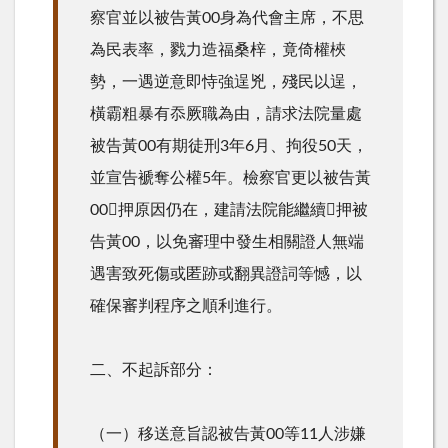
察官並以被告黃00身為代會主席，不思
為民表率，戮力造福桑梓，竟倚權梜
勢，一遇逆意即恃強逞兇，殘民以逞，
橫霸粗暴有忝厥職為由，請求法院量處
被告黃00有期徒刑3年6月、拘役50天，
並宣告褫奪公權5年。檢察官更以被告黃
00押原因仍在，建請法院能繼續押被
告黃00，以免審理中發生相關證人無端
遇害致死傷或匿跡或翻異證詞等憾，以
確保審判程序之順利進行。
二、不起訴部分：
（一）移送意旨認被告黃00等11人涉嫌