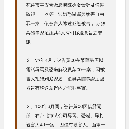
花蓮市某瀝青廠恐嚇陳姓女會計及強裝
監視 器等，涉嫌恐嚇罪與妨害自由
罪一案，依被害人陳述並無被害， 亦無
具體事證足認其4人有何移送意旨之罪
嫌。
２、99年4月，被告黃00在某藝品店以
電話辱罵及恐嚇解說員葉00一案，因被
害人拒絕到庭證述，復無具體事證足認
被告有移送意旨內之犯罪事實。
３、100年3月間，被告黃00因借貸關
係，在台北市某公司辱罵、恐嚇、毆打
被害人A1一案，因僅有被害人片面單一