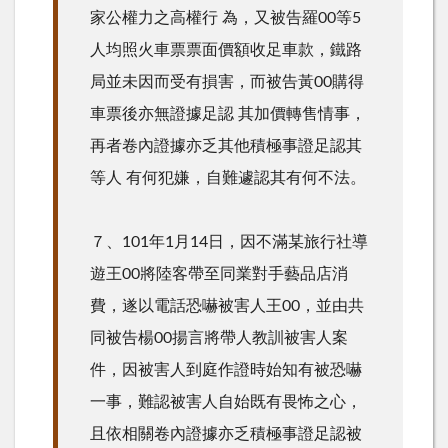
家公權力之高權行 為，又被告羅00等5
人均照火車票票面價額收足車款，鐵路
局並未因而受有損害，而被告黃00購得
車票後亦無證據足認 其加價轉售情事，
再者卷內證據亦乏其他積極事證足認其
等人 有何犯嫌，自難遽認其有何不法。
７、101年1月14日，因不滿某旅行社導
遊王00將陸客帶至同業對手藝品店消
費，遂以電話恐嚇被害人王00，並由共
同被告楊00揚言將帶人教訓被害人案
件，因被害人到庭作證時始知有被恐嚇
一事，難認被害人自始既有畏怖之心，
且依相關卷內證據亦乏積極事證足認被