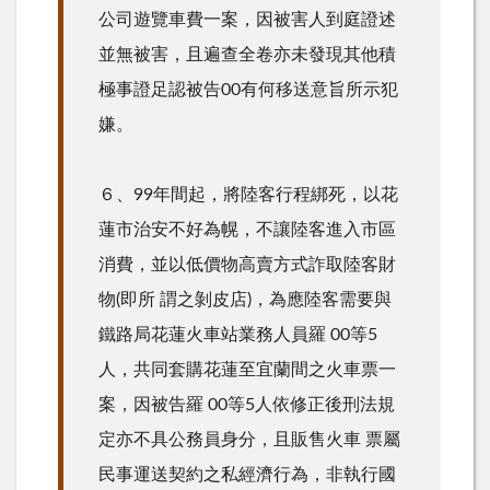
公司遊覽車費一案，因被害人到庭證述
並無被害，且遍查全卷亦未發現其他積
極事證足認被告00有何移送意旨所示犯
嫌。
６、99年間起，將陸客行程綁死，以花
蓮市治安不好為幌，不讓陸客進入市區
消費，並以低價物高賣方式詐取陸客財
物(即所 謂之剝皮店)，為應陸客需要與
鐵路局花蓮火車站業務人員羅 00等5
人，共同套購花蓮至宜蘭間之火車票一
案，因被告羅 00等5人依修正後刑法規
定亦不具公務員身分，且販售火車 票屬
民事運送契約之私經濟行為，非執行國