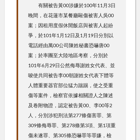
有關被告黃00涉嫌於100年11月3日
晚間，在花蓮市某餐廳毆傷被害人吳00
案；因租用度假休閒飯店與被害人起紛
爭，於101年1月12日及1月19日分別以
電話經由萬00公司陳姓秘書恐嚇唐00
案；於率團至大陸地區考察，分別於
101年6月29日公然侮辱謝姓女代表、並
唆使共同被告李00朝謝姓女代表下體等
人體重要器官部位猛力踹踢，使之受重
傷等案件，檢察官依據相關證人之陳述
及卷附物證，認定被告黃00、李00等2
人，分別涉犯刑法第277條傷害罪、第
309條侮辱罪、第278條第3項、第1項重
傷未遂罪、第305條恐嚇罪等罪嫌，檢