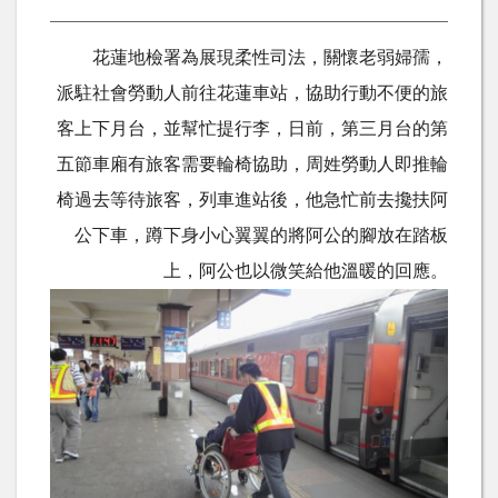
花蓮地檢署為展現柔性司法，關懷老弱婦孺，
派駐社會勞動人前往花蓮車站，協助行動不便的旅
客上下月台，並幫忙提行李，日前，第三月台的第
五節車廂有旅客需要輪椅協助，周姓勞動人即推輪
椅過去等待旅客，列車進站後，他急忙前去攙扶阿
公下車，蹲下身小心翼翼的將阿公的腳放在踏板
上，阿公也以微笑給他溫暖的回應。