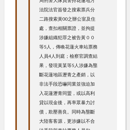
局刑警大隊員警持花蓮地方
法院法官簽發之搜索票兵分
二路搜索黃00之辦公室及住
處，查扣相關票證，並拘提
涉嫌組織犯罪之被告黃００
等5人，傳喚花蓮火車站票務
人員4人到庭；檢察官調查結
果，發現黃某等5人涉嫌為壟
斷花蓮地區瀝青之產銷，以
非法手段恐嚇同業並強迫加
入花蓮瀝青同盟，或以高利
貸以現金後，再率眾暴力討
債，欺壓善良。同時為壟斷
大陸客客源，更涉嫌以不合