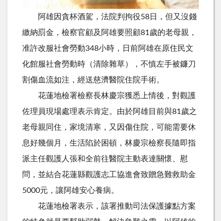
阿雄因貪杯酒駕，法院判拘役58日，但又沒錢
繳納罰金，檢察官顧及阿雄要照顧81歲的老母親，
准許改服社會勞動348小時，日前阿雄在原住民文
化館服社會勞動時（清除雜草），不慎左手被鐮刀
割傷血流如注，經送慈濟醫院住院手術。
花蓮地檢署檢察長林慶宗獲悉上情後，對觀護
佐理員現場處理表示肯定。由於阿雄目前與81歲之
老母親同住，家境清寒，又因傷住院，可能需要休
息好幾個月，生活陷於困頓，林慶宗檢察長隨即指
派主任觀護人張和全前往醫院主動表達關懷、慰
問，並結合花蓮縣觀護志工協進會致贈急難救助金
5000元，讓阿雄安心養病。
花蓮地檢署表示，該署推動司法保護據點方案