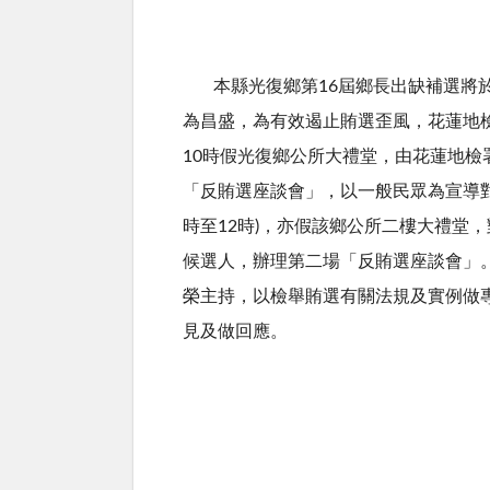
本縣光復鄉第16屆鄉長出缺補選將於本(
為昌盛，為有效遏止賄選歪風，花蓮地檢署
10時假光復鄉公所大禮堂，由花蓮地檢
「反賄選座談會」，以一般民眾為宣導對
時至12時)，亦假該鄉公所二樓大禮堂
候選人，辦理第二場「反賄選座談會」
榮主持，以檢舉賄選有關法規及實例做
見及做回應。