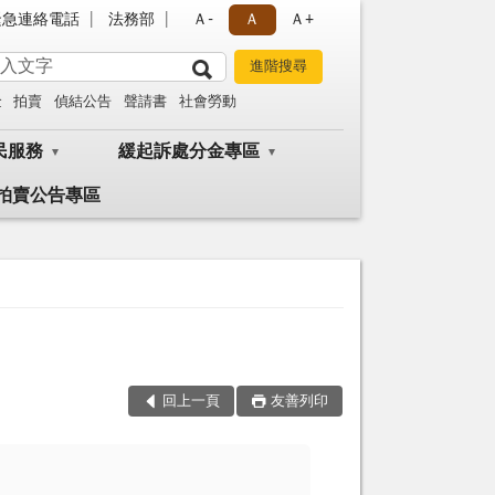
緊急連絡電話
法務部
Ａ-
Ａ
Ａ+
金
拍賣
偵結公告
聲請書
社會勞動
民服務
緩起訴處分金專區
拍賣公告專區
回上一頁
友善列印