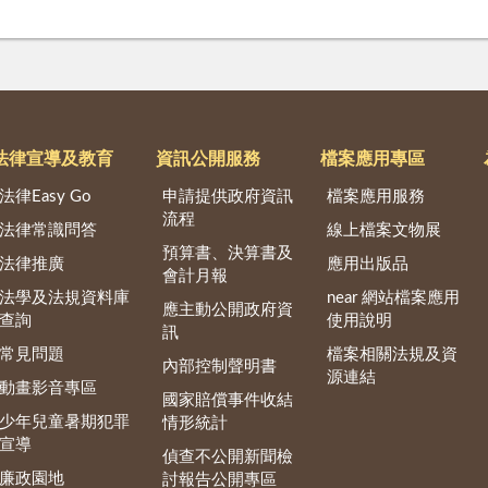
法律宣導及教育
資訊公開服務
檔案應用專區
法律Easy Go
申請提供政府資訊
檔案應用服務
流程
法律常識問答
線上檔案文物展
預算書、決算書及
法律推廣
應用出版品
會計月報
法學及法規資料庫
near 網站檔案應用
應主動公開政府資
查詢
使用說明
訊
常見問題
檔案相關法規及資
內部控制聲明書
源連結
動畫影音專區
國家賠償事件收結
少年兒童暑期犯罪
情形統計
宣導
偵查不公開新聞檢
廉政園地
討報告公開專區