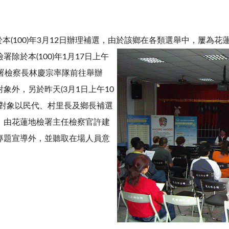
100)年3月12日辦理補選，由於該鄉
在各類選舉中，屢為花
除於本(100)年1月17日上午
署檢察長林慶宗率隊前往舉辦
象外，另於昨天(3月1日上午10
，對象以民代、村里長及鄉長補選
。由花蓮地檢署主任檢察官許建
專題宣導外，並聽取在場人員意