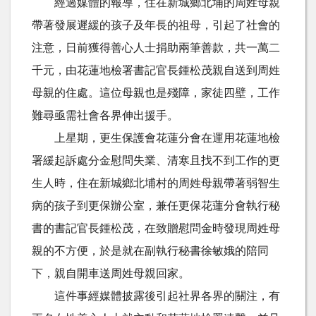
經過媒體的報導，住在新城鄉北埔的周姓母親
帶著發展遲緩的孩子及年長的祖母，引起了社會的
注意，日前獲得善心人士捐助兩筆善款，共一萬二
千元，由花蓮地檢署書記官長鍾松茂親自送到周姓
母親的住處。這位母親也是殘障，家徒四壁，工作
難尋亟需社會各界伸出援手。
上星期，更生保護會花蓮分會在運用花蓮地檢
署緩起訴處分金慰問失業、清寒且找不到工作的更
生人時，住在新城鄉北埔村的周姓母親帶著弱智生
病的孩子到更保辦公室，兼任更保花蓮分會執行秘
書的書記官長鍾松茂，在致贈慰問金時發現周姓母
親的不方便，於是就在副執行秘書徐敏娥的陪同
下，親自開車送周姓母親回家。
這件事經媒體披露後引起社界各界的關注，有