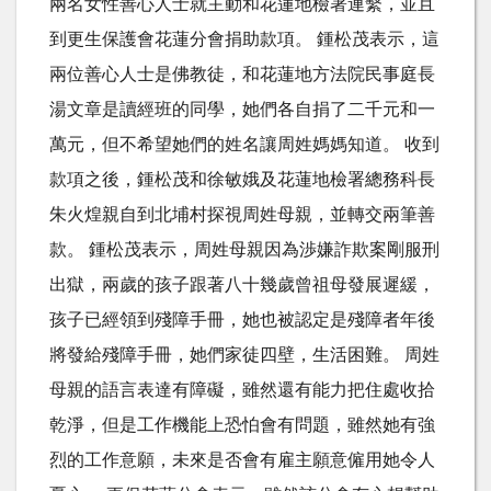
兩名女性善心人士就主動和花蓮地檢署連繫，並且
到更生保護會花蓮分會捐助款項。 鍾松茂表示，這
兩位善心人士是佛教徒，和花蓮地方法院民事庭長
湯文章是讀經班的同學，她們各自捐了二千元和一
萬元，但不希望她們的姓名讓周姓媽媽知道。 收到
款項之後，鍾松茂和徐敏娥及花蓮地檢署總務科長
朱火煌親自到北埔村探視周姓母親，並轉交兩筆善
款。 鍾松茂表示，周姓母親因為渉嫌詐欺案剛服刑
出獄，兩歲的孩子跟著八十幾歲曾祖母發展遲緩，
孩子已經領到殘障手冊，她也被認定是殘障者年後
將發給殘障手冊，她們家徒四壁，生活困難。 周姓
母親的語言表達有障礙，雖然還有能力把住處收拾
乾淨，但是工作機能上恐怕會有問題，雖然她有強
烈的工作意願，未來是否會有雇主願意僱用她令人