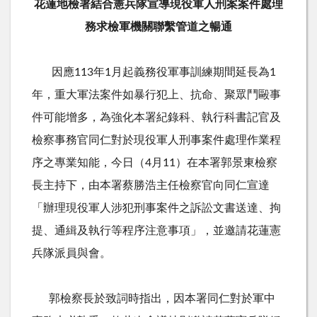
花蓮地檢署結合憲兵隊宣導現役軍人刑案案件處理
務求檢軍機關聯繫管道之暢通
因應113年1月起義務役軍事訓練期間延長為1
年，重大軍法案件如暴行犯上、抗命、聚眾鬥毆事
件可能增多，為強化本署紀錄科、執行科書記官及
檢察事務官同仁對於現役軍人刑事案件處理作業程
序之專業知能，今日（4月11）在本署郭景東檢察
長主持下，由本署蔡勝浩主任檢察官向同仁宣達
「辦理現役軍人涉犯刑事案件之訴訟文書送達、拘
提、通緝及執行等程序注意事項」，並邀請花蓮憲
兵隊派員與會。
郭檢察長於致詞時指出，因本署同仁對於軍中