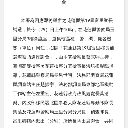
會
本署為因應即將舉辦之花蓮縣第19屆富里鄉長
補選，於今（29）日上午10時，在花蓮縣警察局玉
里分局3樓會議室，邀集轄區檢、警、調、廉各機
關（單位）同仁，召開「花蓮縣第19屆富里鄉長補
選查察賄選座談會」，由本署檢察長蔡宗熙主持，
臺灣高等檢察署花蓮檢察分署檢察長洪培根親臨指
導，花蓮縣警察局局長呂世明、法務部調查局花蓮
縣調查站主任趙振宇、法務部調查局東部地區機動
工作站主任左重宏、花蓮縣政府政風處處長葉清
燊、內政部移民署北區事務大隊花蓮縣專勤隊隊長
樂菡及花蓮縣警察局玉里分局分局長、偵查隊長、
富里鄉轄內派出（分駐）所所長均出席與會，共同