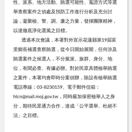
性、派系、地方活動、賄選可能性、蒐證方式等選
舉查察案件之偵處及預防工作進行分析及充分討
論，凝聚檢、警、調、廉之力量，發揮團隊精神，
以達徹底淨化選風之目標。
透過本次會議，本署對外宣示花蓮縣第19屆富
里鄉長補選查察賄選，從今日開始展開，任何涉及
賄選案件之候選人，不分黨派、族群、身分、地
位，有聞必查、有據必辦。對於民眾具體檢舉賄選
之案件，本署均會即時分案偵辦，除設有檢舉賄選
電話專線：03-8230159、電子郵件信箱：
hlcn@mail.moj.gov.tw，同時嚴加保密檢舉人之身
分，期待民眾通力合作，達成「公平選舉、杜絕不
法」之目標。