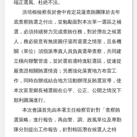
端正選風、杜絶不法。
洪培根檢察長於會中肯定花蓮查賄團隊於去年
底查察賄選之付出，並勉勵面對本次單一選區之補
選，必須持續努力完成查賄任務，對於潛在之候選
人，務必留意有無搓圓仔湯而退選之情形，且各機
關（單位）須指派專責人員負責選舉查察，共同建
立橫向聯繫管道，並於選前適時進駐選區，從速從
嚴查證相關賄選情資；另應強化落實地方布雷工
作，同時自辦或結合地方活動辦理反賄選宣導，使
本次富里鄉長補選能在公平、公正、公開之情況下
順利圓滿進行。
本次會議首先由本署主任檢察官針對「查察賄
選策略」進行報告，再由警、調、政風單位及專勤
隊分別提出工作報告，針對轄區潛在候選人之特