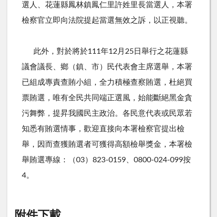
選人、花蓮縣鳳林鎮鳳仁里許姓里長當選人，本署
檢察官立即向法院提起當選無效之訴，以正視聽。
此外，對於將於111年12月25日舉行之花蓮縣
議會議長、鄉（鎮、市）民代表會主席選舉，本署
已組成專責查賄小組，全力積極查察賄選，杜絕買
票賄選，唯有全民共同端正選風，始能斷絕黑金貪
污舞弊，提昇我國民主政治。各民意代表或民眾若
知悉有賄選情事，歡迎直接向本署檢察官提出檢
舉，因而查獲賄選者可獲得高額檢舉獎金，本署檢
舉賄選專線：（03）823-0159、0800-024-099按
4。
附件下載