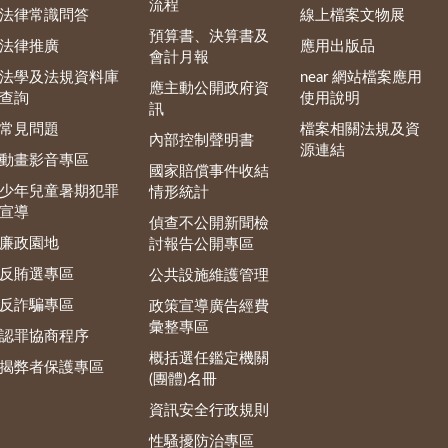
流程
法律常識問答
線上檔案文物展
預算書、決算書及
法律推廣
應用出版品
會計月報
法學及法規資料庫
near 網站檔案應用
應主動公開政府資
查詢
使用說明
訊
常見問題
檔案相關法規及資
內部控制聲明書
源連結
動畫影音專區
國家賠償事件收結
少年兒童暑期犯罪
情形統計
宣導
偵查不公開新聞檢
廉政園地
討報告公開專區
反賄選專區
公共設施維護管理
反詐騙專區
政策宣導廣告經費
彙整專區
認罪協商程序
概括選任鑑定機關
揭弊者保護專區
(團體)名冊
資訊安全行政規則
性騷擾防治專區