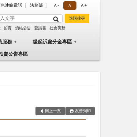
緊急連絡電話
法務部
Ａ-
Ａ
Ａ+
金
拍賣
偵結公告
聲請書
社會勞動
民服務
緩起訴處分金專區
拍賣公告專區
回上一頁
友善列印