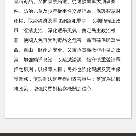
查緝毒品、全面查察賄選、從速偵辦重大刑事案
件、防治兒童及少年從事性交易行為、保護智慧財
產權、取締經濟及電腦網路犯罪等，以期能端正政
風，澄清吏治；淨化選舉風氣，奠定民主政治根
基；使國人免再受到毒品之危害；進而確保民眾生
命、自由、財產之安全。又秉承貫徹微罪不舉之政
策，加強勸導息訟，以疏減訟源；恪守慎重聲請羈
押之原則，以保障人權；另外也強化觀護及更生保
護業務，使誤蹈法網者得能遷善重生；落實為民服
務政策，增強民眾對檢察機關之信心。