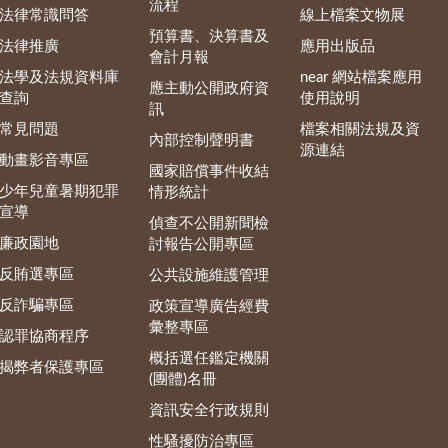
流程
法律常識問答
線上檔案文物展
預算書、決算書及
法律推廣
應用出版品
會計月報
法學及法規資料庫
near 網站檔案應用
應主動公開政府資
查詢
使用說明
訊
常見問題
檔案相關法規及資
內部控制聲明書
源連結
動畫影音專區
國家賠償事件收結
少年兒童暑期犯罪
情形統計
宣導
偵查不公開新聞檢
廉政園地
討報告公開專區
反賄選專區
公共設施維護管理
反詐騙專區
政策宣導廣告經費
彙整專區
認罪協商程序
概括選任鑑定機關
揭弊者保護專區
(團體)名冊
資訊安全行政規則
性騷擾防治專區