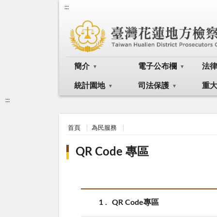
:::
簡介
電子公布欄
法
統計園地
司法保護
重
:::
首頁
為民服務
QR Code 專區
1
QR Code專區