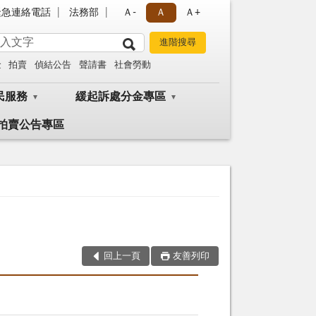
緊急連絡電話
法務部
Ａ-
Ａ
Ａ+
金
拍賣
偵結公告
聲請書
社會勞動
民服務
緩起訴處分金專區
拍賣公告專區
回上一頁
友善列印