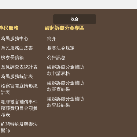
收合
為民服務
緩起訴處分金專區
為民服務中心
簡介
為民服務白皮書
相關法令規定
檢察長信箱
公告訊息
意見調查表統計表
緩起訴處分金補助
款申請表格
為民服務統計表
緩起訴處分金補助
檢察官開庭情形統
款審查結果
計表
緩起訴處分金補助
犯罪被害補償事件
款查核結果
殯葬費項目金額參
考表
約聘特約及榮譽法
醫師