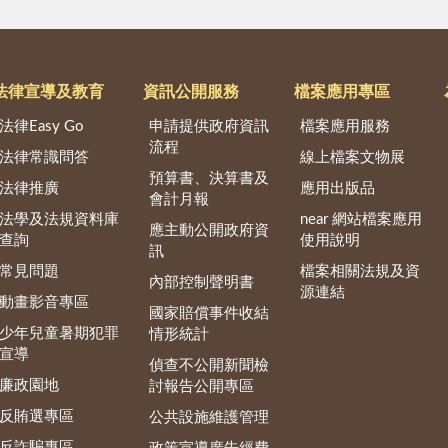
法律宣導及教育
資訊公開服務
檔案應用專區
法律Easy Go
申請提供政府資訊
檔案應用服務
流程
法律常識問答
線上檔案文物展
預算書、決算書及
法律推廣
應用出版品
會計月報
法學及法規資料庫
near 網站檔案應用
應主動公開政府資
查詢
使用說明
訊
常見問題
檔案相關法規及資
內部控制聲明書
源連結
動畫影音專區
國家賠償事件收結
少年兒童暑期犯罪
情形統計
宣導
偵查不公開新聞檢
廉政園地
討報告公開專區
反賄選專區
公共設施維護管理
反詐騙專區