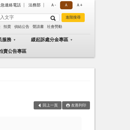
緊急連絡電話
法務部
Ａ-
Ａ
Ａ+
金
拍賣
偵結公告
聲請書
社會勞動
民服務
緩起訴處分金專區
拍賣公告專區
回上一頁
友善列印