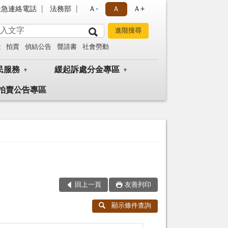
緊急連絡電話
法務部
Ａ-
Ａ
Ａ+
金
拍賣
偵結公告
聲請書
社會勞動
民服務
緩起訴處分金專區
拍賣公告專區
回上一頁
友善列印
顯示條件查詢