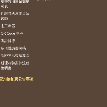
殯葬費項目金額參
考表
約聘特約及榮譽法
醫師
志工專區
QR Code 專區
訴訟輔導
各項聲請書例稿
卷證開示聲請專區
辦理相驗案件流程
說明書
查扣物拍賣公告專區