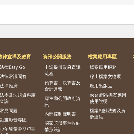
法律宣導及教育
資訊公開服務
檔案應用專區
法律Easy Go
申請提供政府資訊
檔案應用服務
流程
法律常識問答
線上檔案文物展
預算書、決算書及
法律推廣
應用出版品
會計月報
法學及法規資料庫
near 網站檔案應用
應主動公開政府資
查詢
使用說明
訊
常見問題
檔案相關法規及資
內部控制聲明書
源連結
動畫影音專區
國家賠償事件收結
少年兒童暑期犯罪
情形統計