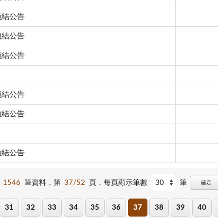
4偵結公告
1偵結公告
6偵結公告
9偵結公告
7偵結公告
2偵結公告
1546
筆資料，第
37/52
頁，
每頁顯示筆數
筆
確定
31
32
33
34
35
36
37
38
39
40