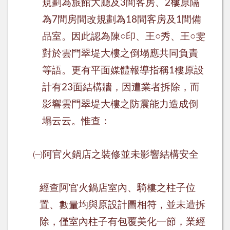
規劃為旅館大廳及
間客房、
樓原隔
3
2
為
間房間改規劃為
間客房及
間備
7
18
1
品室。因此認為陳
○
印、王
○
秀、王
○
雯
對於雲門翠堤大樓之倒塌應共同負責
等語。更有平面媒體報導指稱
樓原設
1
計有
面結構牆，因遭業者拆除，而
23
影響雲門翠堤大樓之防震能力造成倒
塌云云。惟查：
㈠
阿
官火鍋店之裝修並未影響結構安全
經查阿官火鍋店室內、騎樓之柱子位
置、數量均與原設計圖相符，並未遭拆
除，僅室內柱子有包覆美化一節，業經