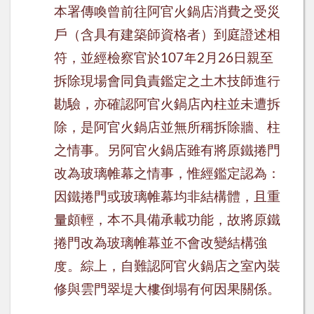
本署傳喚曾前往阿官火鍋店消費之受災
戶（含具有建築師資格者）到庭證述相
符，並經檢察官於
年
月
日親至
107
2
26
拆除現場會同負責鑑定之土木技師進行
勘驗，亦確認阿官火鍋店內柱並未遭拆
除，是阿官火鍋店並無所稱拆除牆、柱
之情事。另阿官火鍋店雖有將原鐵捲門
改為玻璃帷幕之情事，惟經鑑定認為：
因鐵捲門或玻璃帷幕均非結構體，且重
量頗輕，本不具備承載功能，故將原鐵
捲門改為玻璃帷幕並不會改變結構強
度。綜上，自難認阿官火鍋店之室內裝
修與雲門翠堤大樓倒塌有何因果關係。