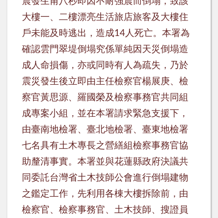
震發生甫八秒即因不耐強震而倒塌，致該
大樓一、二樓漂亮生活旅店旅客及大樓住
戶未能及時逃出，造成
人死亡。
本署為
14
確認雲門翠堤倒塌究係單純因天災倒塌造
成人命損傷，亦或同時有人為疏失，乃於
震災發生後
立即由主任檢察官楊展庚、檢
察官黃思源、羅國榮及檢察事務官共同組
成專案小組，並在本署請求緊急支援下，
由臺南地檢署、臺北地檢署、臺東地檢署
七名具有土木專長之營繕組檢察事務官協
助釐清事實。本署並
與花蓮縣政府決議共
同委託台灣省土木技師公會進行倒塌建物
之鑑定工作，先利用各棟大樓拆除前，由
檢察官、檢察事務官、土木技師、搜證員