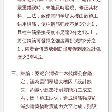
嚴重錯誤時，未能及時發現、修正其材
料、工法，致使雲門翠堤大樓由於施工
錯用鋼筋，使柱鋼筋強度不足
分之
，
3
1
且柱主筋搭接長度不足達
分之
以上，
2
1
將使鋼筋可發揮之強度再折減約
分之
2
，兩者合併造成鋼筋強度僅剩原設計強
1
度之
至
成。
3
4
三、
結論：案經台灣省土木技師公會鑑
定，認為雲門翠堤大樓因「設計缺
失」約減少建築物耐震能力二成左
右，因「施工缺失」造成鋼筋強度約
減少建築物耐震能力六至七成，則設