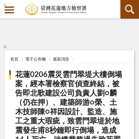
:::
:::
首頁
電子公布欄
最新消息
花蓮0206震災雲門翠堤大樓倒塌
案，經本署檢察官偵查終結，被
告即北歌建設公司負責人劉○麟
（仍在押）、建築師游○榮、土
木技師陳○祥因設計、監造、施
工之重大瑕疵，致雲門翠堤於地
震發生甫8秒鐘即行倒塌，造成