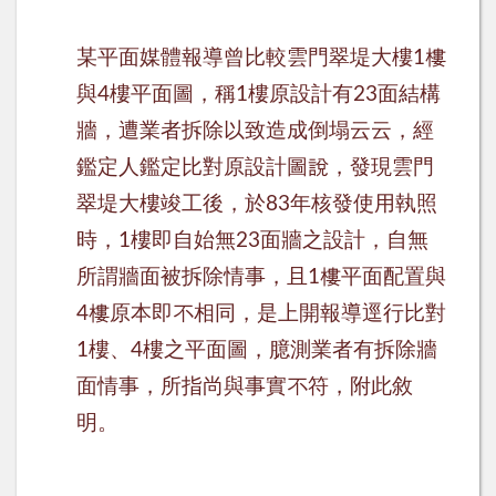
某平面媒體報導曾比較雲門翠堤大樓
樓
1
與
樓平面圖，稱
樓原設計有
面結構
4
1
23
牆，遭業者拆除以致造成倒塌云云，經
鑑定人鑑定比對原設計圖說，發現雲門
翠堤大樓竣工後，於
年核發使用執照
83
時，
樓即自始無
面牆之設計，自無
1
23
所謂牆面被拆除情事，且
樓平面配置與
1
樓原本即不相同，是上開報導逕行比對
4
樓、
樓之平面圖，臆測業者有拆除牆
1
4
面情事，所指尚與事實不符，附此敘
明。