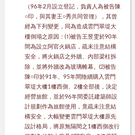
（
年
月設立登記，負責人為被告陳
96
2
○
印，與其妻王
○
秀共同管理），其曾
經為下列變更，同為造成雲門翠堤大
⑴
樓倒塌之原因：
被告王昱雯於
年
90
間為設立阿官火鍋店，疏未注意結構
安全，將火鍋店之外牆、內部梁柱拆
⑵
除，並將外牆改為玻璃帷幕。
被告
陳
○
印於
年、
年間陸續購入雲門
91
95
翠堤大樓
樓西側、
樓全部後，決定
1
2
經營旅館，並於
年間委託建築師設
96
計規劃作為旅館使用，竟疏未注意結
構安全，大幅變更雲門翠堤大樓原先
設計格局，將原無隔間之
樓西側改行
1