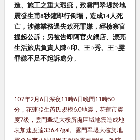
造、施工之重大瑕疵，致雲門翠堤於地
震發生甫
8
秒鐘即行倒塌，造成
14
人死
亡，涉嫌業務過失致死罪嫌，經檢察官
提起公訴；另被告即阿官火鍋店、漂亮
生活旅店負責人
陳○印、王○秀、王○雯
罪嫌不足不起訴處分。
年
月
日深夜
時
日晚間
時
107
2
6
11
6
11
50
分，花蓮發生芮氏規模
地震，花蓮市震
6.0
度
級，雲門翠堤大樓所處區域地震造成地
7
表加速度達
。雲門翠堤大樓於地
336.47gal