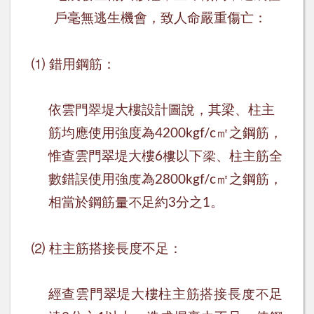
戶毫無逃生機會，致人命嚴重傷亡：
⑴
錯用鋼筋：
依雲門翠堤大樓設計圖說，其梁、柱主
筋均應使用強度為
㎡之鋼筋，
4200kgf/c
惟查雲門翠堤大樓
樓以下梁、柱主筋全
6
數錯誤使用強度為
㎡之鋼筋，
2800kgf/c
相當於鋼筋量不足約
分之
。
3
1
⑵
柱主筋搭接長度不足：
經查雲門翠堤大樓柱主筋搭接長度不足