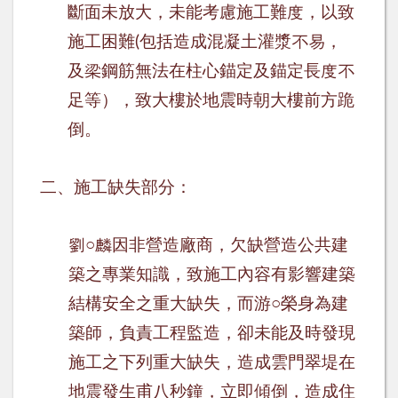
斷面未放大，未能考慮施工難度，以致
施工困難
包括造成混凝土灌漿不易，
(
及梁鋼筋無法在柱心錨定及錨定長度不
足等），致大樓於地震時朝大樓前方跪
倒。
二、施工缺失部分：
劉
○
麟因非營造廠商，欠缺營造公共建
築之專業知識，致施工內容有影響建築
結構安全之重大缺失，而游
○
榮身為建
築師，負責工程監造，卻未能及時發現
施工之下列重大缺失，造成雲門翠堤在
地震發生甫八秒鐘，立即傾倒，造成住