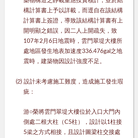
築物構造之靜載重應按實核計，並於結
構計算書上予以詳載，而逕自在該結構
計算書上簽證，導致該結構計算書有上
開明顯之錯誤，因二人上開疏失，致
年
月
日地震時，雲門翠堤大樓所
107
2
6
處地區發生地表加速度
之地
336.476gal
震時，建築物因設計強度不足。
⑵
設計未考慮施工難度，造成施工發生瑕
疵：
游
○
榮將雲門翠堤大樓位於入口大門內
側處二根大柱（
柱），設計以
柱接
C5
1
梁之方式相接，且設計圖梁柱交接處
5