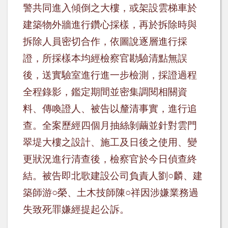
警共同進入傾倒之大樓，或架設雲梯車於
建築物外牆進行鑽心採樣，再於拆除時與
拆除人員密切合作，依圖說逐層進行採
證，所採樣本均經檢察官勘驗清點無誤
後，送實驗室進行進一步檢測，採證過程
全程錄影，鑑定期間並密集調閱相關資
料、傳喚證人、被告以釐清事實，進行追
查。全案歷經四個月抽絲剝繭並針對雲門
翠堤大樓之設計、施工及日後之使用、變
更狀況進行清查後，檢察官於今日偵查終
結
。被告即北歌建設公司負責人劉
○
麟、建
築師游
○
榮、土木技師陳
○
祥因涉嫌業務過
失致死罪嫌經提起公訴。