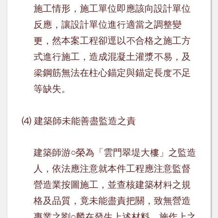
施工情形，施工單位即應該向設計單位
反應，讓設計單位進行適當之調整變
更，然本案工程卻逕以不合格之施工方
式進行施工，造成混凝土灌漿不易，及
梁鋼筋無法在柱心錨定與錨定長度不足
等缺失。
⑷
建築師未能善盡監造之責
建築師游
○
榮為「雲門翠堤大樓」之監造
人，依法應注意就本件工程應注意監督
營造業按圖施工，並查核建築材料之規
格及品質，竟未能盡責把關，致無營造
專業之劉
○
麟在發生上述材料、施作上之