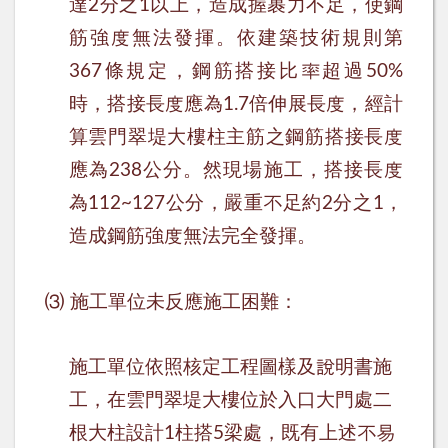
達
分之
以上，造成握裹力不足，使鋼
2
1
筋強度無法發揮。依建築技術規則第
條規定，鋼筋搭接比率超過
367
50%
時，搭接長度應為
倍伸展長度，經計
1.7
算雲門翠堤大樓柱主筋之鋼筋搭接長度
應為
公分。然現場施工，搭接長度
238
為
公分，嚴重不足約
分之
，
112~127
2
1
造成鋼筋強度無法完全發揮。
⑶
施工單位未反應施工困難：
施工單位依照核定工程圖樣及說明書施
工，在雲門翠堤大樓位於入口大門處二
根大柱設計
柱搭
梁處，既有上述不易
1
5