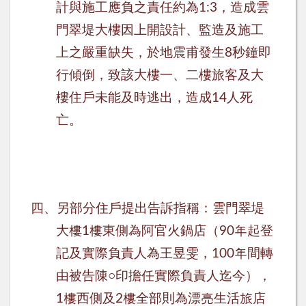
計與施工應負之責任約為
，造成雲
1:3
門翠堤大樓因上開設計、監造及施工
上之嚴重缺失，於地震甫發生
秒鐘即
8
行傾倒，致該大樓一、二樓旅客及大
樓住戶未能及時逃出，造成
人死
14
亡。
四、另部分住戶提出告訴指稱：
雲門翠堤
大樓
樓東側為阿官火鍋店（
年起登
1
90
記及實際負責人為王昱雯，
年間轉
100
由被告陳
○
印擔任實際負責人迄今），
樓西側及
樓全部則為漂亮生活旅店
1
2