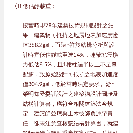
⑴
低估靜載重：
按當時即
年建築技術規則設計之結
78
果，建築物可抵抗之地震地表加速度應
達
，而陳
○
祥於結構分析與設
388.2gal
計時竟低估靜載重達
，連帶地震橫
14%
力低估
，且
樓柱過半以上不足量
8.5%
1
配筋，致原始設計可抵抗之地表加速度
僅
，低於當時法定要求。游
○
304.9gal
榮明知受委託設計之建築物設計圖說及
結構計算書，應符合相關建築法令規
定，建築師並應與土木技師負連帶責
任，卻未注意查核該結構計算書，就建