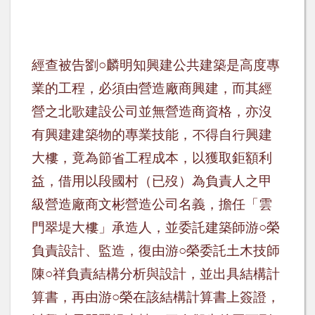
經查被告劉
○
麟明知興建公共建築是高度專
業的工程，必須由營造廠商興建，而其經
營之北歌建設公司並
無營造商資格，亦沒
有興建建築物的專業技能，不得自行興建
大樓，竟為節省工程成本，以獲取鉅額利
益，借用以段國村（已歿）為負責人之甲
級營造廠商文彬營造公司名義，擔任「雲
門翠堤大樓」承造人，並委託建築師游
○
榮
負責設計、監造，復由游
○
榮委託土木技師
陳
○
祥負責結構分析與設計，並出具結構計
算書，再由游
○
榮在該結構計算書上簽證，