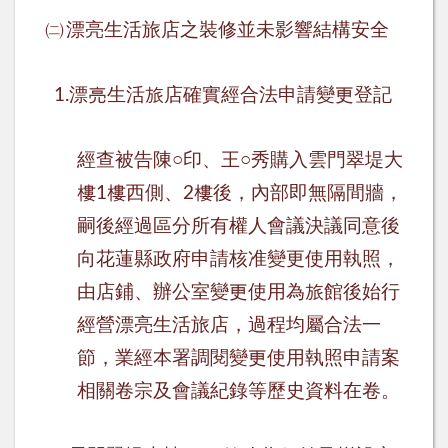
㈡
漂亮生活旅店之裝修並未影響結構安全
漂亮生活旅店確實經合法申請變更登記
1.
經查被告陳
○
印、王
○
秀購入雲門翠堤大
樓
樓西側、
樓後，內部即無隔間牆，
1
2
嗣後經過區分所有權人會議決議同意後
向花蓮縣政府申請核准變更使用執照，
由店鋪、辦公室變更使用為旅館後始行
經營漂亮生活旅店，過程均屬合法一
節，業經本署調閱變更使用執照申請案
相關卷宗及會議紀錄等歷史資料在卷。