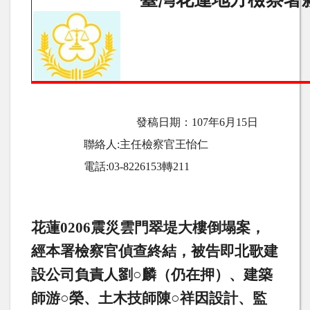
發稿日期：
107
年
6
月
15
日
聯絡人
:
主任檢察官王怡仁
電話
:03-8226153
轉
211
花蓮
0206
震災雲門翠堤大樓倒塌案，
經本署檢察官偵查終結，被告即北歌建
設公司負責人劉○麟（仍在押）、建築
師游○榮、土木技師陳○祥因設計、監