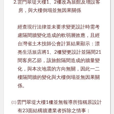
雲門翠堤大樓
、
樓改為旅館及增設客
2.
1
2
房，與大樓倒塌並無因果關係
經查
現行法律並未要求變更設計時需考
慮隔間牆變化造成的軟弱層效應，且經
台灣省土木技師公會計算結果顯示：
漂
亮生活旅店將
、
樓變更設計並隔間
1
2
21
間客房乙節，該
旅館隔間造成的牆量變
化，與本次地震的方向無關，因此一二
樓隔間牆的變化與大樓倒塌並無因果關
係。
㈢
雲門翠堤大樓
樓並無報導所指稱原設計
1
有
面結構牆遭業者拆除之情事：
23