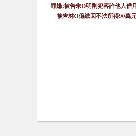
罪嫌
;
被告朱
O
明則犯容許他人借
被告林
O
億繳回不法所得
90
萬