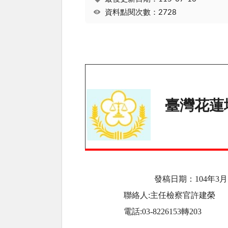
資料點閱次數：2728
臺灣花蓮
發稿日期：
104
年
3
月
聯絡人
:
主任檢察官許建榮
電話
:03-8226153
轉
203