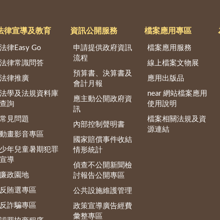
法律宣導及教育
資訊公開服務
檔案應用專區
法律Easy Go
申請提供政府資訊
檔案應用服務
流程
法律常識問答
線上檔案文物展
預算書、決算書及
法律推廣
應用出版品
會計月報
法學及法規資料庫
near 網站檔案應用
應主動公開政府資
查詢
使用說明
訊
常見問題
檔案相關法規及資
內部控制聲明書
源連結
動畫影音專區
國家賠償事件收結
少年兒童暑期犯罪
情形統計
宣導
偵查不公開新聞檢
廉政園地
討報告公開專區
反賄選專區
公共設施維護管理
反詐騙專區
政策宣導廣告經費
彙整專區