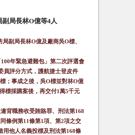
局副局長林
O
億等
4
人
防局副局長林
O
億及廠商吳
O
標、
「
100
年緊急避難包」第二次評選會
委員評分方式，護航捷士登皮件
標；事成之後，吳
O
標並對林
O
億
得標採購案後，再交付
1
萬
5
千元
款違背職務收受賄賂罪、刑法第
168
及同條例第
11
條第
1
項、第
2
項之交
借用他人名義投標及刑法第
168
條