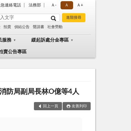
緊急連絡電話
法務部
Ａ-
Ａ
Ａ+
金
拍賣
偵結公告
聲請書
社會勞動
民服務
緩起訴處分金專區
拍賣公告專區
消防局副局長林O億等4人
回上一頁
友善列印