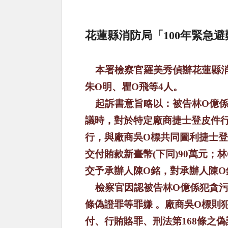
花蓮縣消防局「
100
年緊急避
本署檢察官羅美秀偵辦花蓮縣消
朱
O
明、瞿
O
飛等
4
人。
起訴書意旨略以：被告林
O
億
議時，
對於特定廠商
捷士登皮件
行，與廠商吳
O
標共同圖利捷士登
交付賄款新臺幣
(
下同
)90
萬元；林
交予承辦人陳
O
銘，對承辦人陳
O
檢察官因認被告林
O
億係犯貪
條偽證罪等罪嫌 。廠商吳
O
標則
付、行賄賂罪、刑法第
168
條之偽