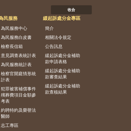
收合
為民服務
緩起訴處分金專區
為民服務中心
簡介
為民服務白皮書
相關法令規定
檢察長信箱
公告訊息
意見調查表統計表
緩起訴處分金補助
款申請表格
為民服務統計表
緩起訴處分金補助
檢察官開庭情形統
款審查結果
計表
緩起訴處分金補助
犯罪被害補償事件
款查核結果
殯葬費項目金額參
考表
約聘特約及榮譽法
醫師
志工專區