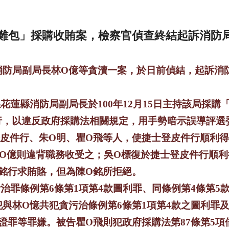
難包」採購收賄案，檢察官偵查終結起訴消防
防局副局長林
O
億等貪瀆一案，於日前偵結，起訴消
係花蓮縣消防局副局長於
100
年
12
月
15
日主持該局採購
行，以違反政府採購法相關規定，用手勢暗示誤導評選
皮件行、朱
O
明、瞿
O
飛等人，使捷士登皮件行順利得
O
億則違背職務收受之；吳
O
標復於捷士登皮件行順利
銘行求賄賂，但為陳
O
銘所拒絕。
污治罪條例第
6
條第
1
項第
4
款圖利罪、同條例第
4
條第
5
犯與林
O
憶共犯貪污治條例第
6
條第
1
項第
4
款之圖利罪
證罪等罪嫌。被告瞿
O
飛則犯政府採購法第
87
條第
5
項