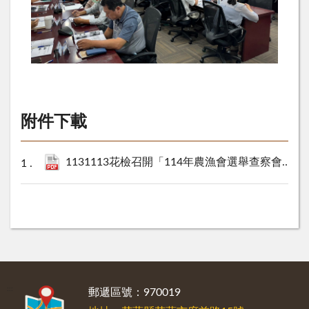
附件下載
1131113花檢召開「114年農漁會選舉查察會議」新聞稿.pdf
:::
郵遞區號：970019