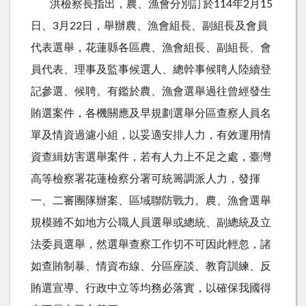
洪檢察長指出，農、漁會分別訂於114年2月15
日、3月22日，舉辦農、漁會組長、副組長及會員
代表選舉，花蓮縣各區農、漁會組長、副組長、會
員代表、理事及監事候選人、總幹事候聘人陸續登
記參選、候聘。有鑑於農、漁會選舉過往曾經發生
賄選案件，各機關應及早規劃選舉分區查察人員名
單及情資過濾小組，以妥適安排人力，有效運用情
資查緝妨害選舉案件，若有人力上不足之處，臺灣
高等檢察署花蓮檢察分署可統籌調派人力，發揮
一、二審團隊辦案、區域聯防戰力。農、漁會選舉
規模雖不如地方公職人員選舉或總統、副總統及立
法委員選舉，然選舉查察工作切不可因此輕忽，諸
如查賄制暴、情資布線、分區座談、教育訓練、反
賄選宣導、行政中立等均務必落實，以確保我國得