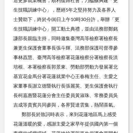
造更多就業機會，順利復歸社會，乃醞釀興建「更
生技職訓練中心」，歷經5年之堅持努力及各界人
士贊助下，終於今(8)日上午10時30分許，舉辦「更
生技職訓練中心」開工動土典禮，並由法務部鄭銘
謙部長親臨主持，同時邀集臺灣高等檢察署檢察長
兼更生保護會董事長張斗輝、法務部保護司督導參
事林嚞慧、臺灣高等檢察署花蓮檢察分署檢察長洪
培根、本署檢察長郭景東、勞動部勞動力發展署北
基宜花金馬分署花蓮就業中心王春梅主任、主愛之
家董事長謝立德暨執行長張麗英、更生保護會執行
長柯嘉惠暨花蓮分會主任委員黃淑珠、常務委員吳
吉成等貴賓共同參與，各界賢達雲集，熱鬧喜氣。
鄭部長於致詞時表示，來到花蓮地區馬上感受
花蓮溫暖的愛，感謝主愛之家早年提供國內第一個