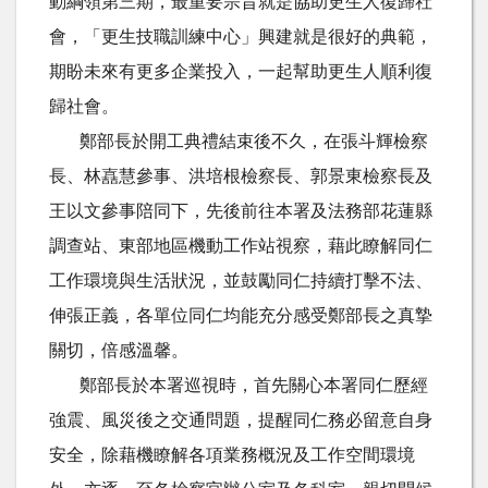
動綱領第三期，最重要宗旨就是協助更生人復歸社
會，「更生技職訓練中心」興建就是很好的典範，
期盼未來有更多企業投入，一起幫助更生人順利復
歸社會。
鄭部長於開工典禮結束後不久，在張斗輝檢察
長、林嚞慧參事、洪培根檢察長、郭景東檢察長及
王以文參事陪同下，先後前往本署及法務部花蓮縣
調查站、東部地區機動工作站視察，藉此瞭解同仁
工作環境與生活狀況，並鼓勵同仁持續打擊不法、
伸張正義，各單位同仁均能充分感受鄭部長之真摯
關切，倍感溫馨。
鄭部長於本署巡視時，首先關心本署同仁歷經
強震、風災後之交通問題，提醒同仁務必留意自身
安全，除藉機瞭解各項業務概況及工作空間環境