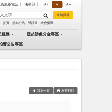
緊急連絡電話
法務部
Ａ-
Ａ
Ａ+
金
拍賣
偵結公告
聲請書
社會勞動
民服務
緩起訴處分金專區
拍賣公告專區
回上一頁
友善列印