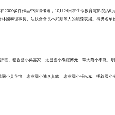
在2000多件作品中獲得優選，10月24日在生命教育電影院活
會林國泰理事長、法扶會會長林武順等人的頒獎表揚。得獎名單
蔡詩雲、稻香國小吳嘉家、太昌國小陽羅博元、華大附小李溦、
華國小黃芷怡、忠孝國小陳李其紘、忠孝國小張耘嘉、明義國小