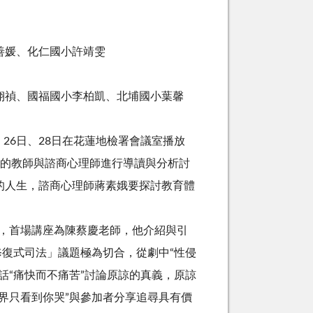
善媛、化仁國小許靖雯
翊禎、國福國小李柏凱、北埔國小葉馨
26日、28日在花蓮地檢署會議室播放
作的教師與諮商心理師進行導讀與分析討
的人生，諮商心理師蔣素娥要探討教育體
，首場講座為陳蔡慶老師，他介紹與引
修復式司法」議題極為切合，從劇中“性侵
話“痛快而不痛苦”討論原諒的真義，原諒
界只看到你哭”與參加者分享追尋具有價