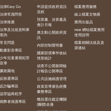
法律Easy Go
申請提供政府資訊
檔案應用服務
流程
法律常識問答
線上檔案文物展
預算書、決算書及
法律推廣
應用出版品
會計月報
法學及法規資料庫
near 網站檔案應用
應主動公開政府資
查詢
使用說明
訊
常見問題
檔案相關法規及資
內部控制聲明書
源連結
動畫影音專區
國家賠償事件收結
少年兒童暑期犯罪
情形統計
宣導
偵查不公開新聞檢
廉政園地
討報告公開專區
反賄選專區
公共設施維護管理
反詐騙專區
政策宣導廣告經費
彙整專區
認罪協商程序
概括選任鑑定機關
揭弊者保護專區
(團體)名冊