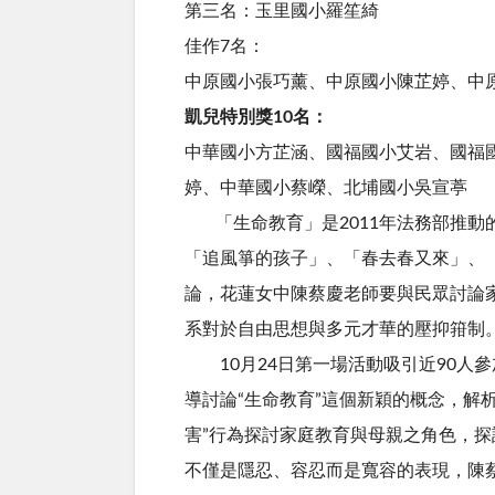
第三名：玉里國小羅笙綺
佳作7名：
中原國小張巧薰、中原國小陳芷婷、中
凱兒特別獎10名：
中華國小方芷涵、國福國小艾岩、國福
婷、中華國小蔡嶸、北埔國小吳宣葶
「生命教育」是2011年法務部推動的
「追風箏的孩子」、「春去春又來」、
論，花蓮女中陳蔡慶老師要與民眾討論
系對於自由思想與多元才華的壓抑箝制
10月24日第一場活動吸引近90人
導討論“生命教育”這個新穎的概念，解
害”行為探討家庭教育與母親之角色，探
不僅是隱忍、容忍而是寬容的表現，陳