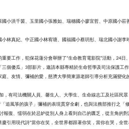
原國小洪千茵、玉里國小張雅如、瑞穗國小廖宜哲、中原國小莊
國小林真妃、中正國小林宥瑭、國福國小蔡玥彤、瑞北國小謝李
重要工作，犯保花蓮分會舉辦了“生命教育電影院”活動，24日、
「三個傻瓜」3部影片，邀請本縣專精於生命哲學及司法保護工
家庭、友情、彌補的愛，慈濟大學簡東源老師引導分析充滿變化
。
參加，有司法機關人員、馨生人、大學生、生命線志工及社區民眾
析「追風箏的孩子」彌補的表現貫穿全劇，也與法務部推行之「
討報復、懦弱在於忌妒從別人身上看到自己的匱乏，從主角的對
蔡慶引用現代詩“當你在笑，全世界都跟著你笑，當你在哭，全世