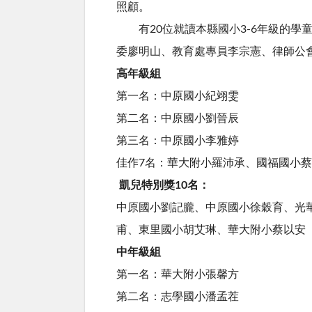
照顧。
有20位就讀本縣國小3-6年級的學童
委廖明山、教育處專員李宗憲、律師公
高年級組
第一名：中原國小紀翊雯
第二名：中原國小劉晉辰
第三名：中原國小李雅婷
佳作7名：華大附小羅沛承、國福國小
凱兒特別獎10名：
中原國小劉記朧、中原國小徐穀育、光
甫、東里國小胡艾琳、華大附小蔡以安
中年級組
第一名：華大附小張馨方
第二名：志學國小潘孟茬