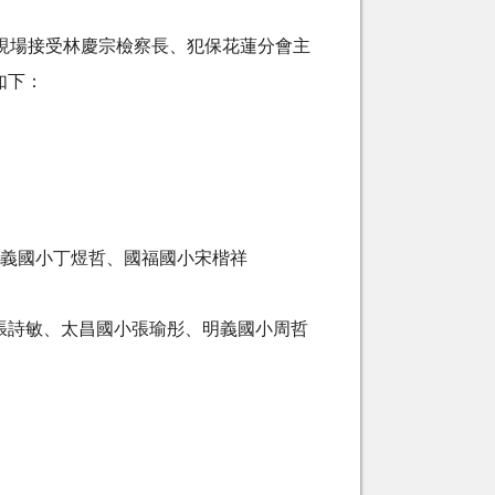
動現場接受林慶宗檢察長、犯保花蓮分會主
如下：
明義國小丁煜哲、國福國小宋楷祥
張詩敏、太昌國小張瑜彤、明義國小周哲