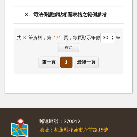
3
司法保護據點相關表格之範例參考
共
3
筆資料，第
1/1
頁，
每頁顯示筆數
筆
確定
第一頁
1
最後一頁
:::
郵遞區號：970019
地址：花蓮縣花蓮市府前路15號