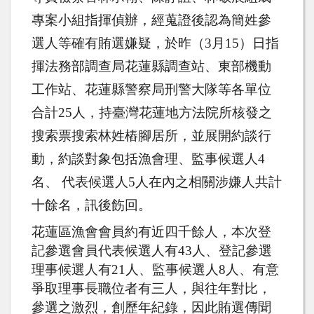
專案小組指揮偵辦，經蒐證後認為簡姓參
選人等確有賄選嫌疑，於昨（
3
月
15
）日指
揮法務部調查局花蓮縣調查站、東部機動
工作站、花蓮縣警察局刑警大隊等各單位
合計
25
人，持臺灣花蓮地方法院所核發之
搜索票搜索林姓樁腳居所，並展開約談行
動，約談對象包括漁會理、監事候選人
4
名、 代表候選人
5
人在內之相關涉嫌人共計
十餘名，訊後飭回。
花蓮區漁會會員約有近四千餘人，本次登
記參選會員代表候選人有
43
人、登記參選
理事候選人有
21
人、監事候選人
8
人、有意
爭取理事長職位者有三人，與往年對比，
參選之激烈，創歷年紀錄，因此賄選傳聞