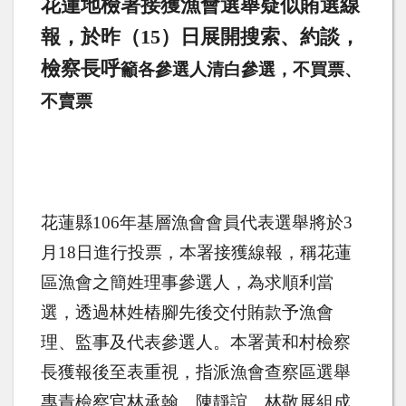
花蓮地檢署接獲漁會選舉疑似賄選線
報，於昨（
15
）日展開搜索、約談，
檢察長呼
籲各參選人清白參選，不買票、
不賣票
花蓮縣
106
年基層漁會會員代表選舉將於
3
月
18
日進行投票，本署接獲線報，稱花蓮
區漁會之簡姓理事參選人，為求順利當
選，透過林姓樁腳先後交付賄款予漁會
理、監事及代表參選人。本署黃和村檢察
長獲報後至表重視，
指派漁會查察區選舉
專責檢察官林承翰、陳靜誼、林敬展組成