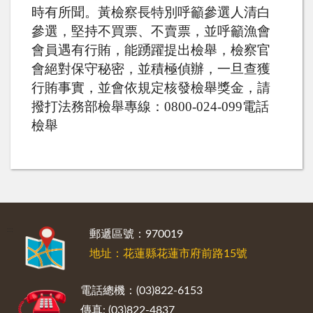
時有所聞。黃檢察長特別呼籲參選人清白
參選，堅持不買票、不賣票，並呼籲漁會
會員遇有行賄，能踴躍提出檢舉，檢察官
會絕對保守秘密，並積極偵辦，一旦查獲
行賄事實，並會依規定核發檢舉獎金，請
撥打法務部檢舉專線：
0800-024-099
電話
檢舉
:::
郵遞區號：970019
地址：花蓮縣花蓮市府前路15號
電話總機：(03)822-6153
傳真: (03)822-4837