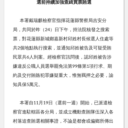
選前持續加強查緝買票賄選
本署戴瑞麒檢察官指揮花蓮縣警察局吉安分
局，共同於昨（24）日下午，持法院核發之搜索
票，對花蓮縣新城鄉嘉新村邱姓村長候選人住處等
共2個地點執行搜索，並通知邱姓被告及可疑受賄
民眾共6人到案。經檢察官訊問後，認邱姓被告涉
嫌違反公職人員選舉罷免法第99條第1項行求、期
約及交付賄賂犯罪嫌疑重大，惟無羈押之必要，諭
知具保5萬元。
本署自11月19日（選前一週）開始，已派遣檢
察官進駐轄區各分局，並成立機動查賄隊伍深入各
村落追查賄選相關事證，不論是都會或偏鄉所傳出